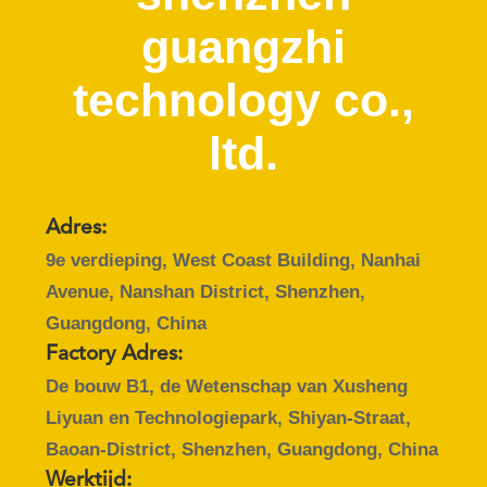
CONTACTEER
guangzhi
ONS
technology co.,
VERZOEK
ltd.
OM
EEN
CITAAT
Adres:
9e verdieping, West Coast Building, Nanhai
SITEMAP
Avenue, Nanshan District, Shenzhen,
Guangdong, China
PRIVACY
Factory Adres:
POLICY
De bouw B1, de Wetenschap van Xusheng
Liyuan en Technologiepark, Shiyan-Straat,
Baoan-District, Shenzhen, Guangdong, China
Werktijd: