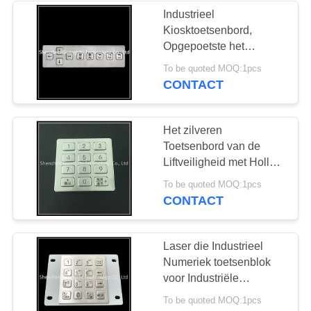
Industrieel
Kiosktoetsenbord,
26
Opgepoetste het
trackball-
Toetsenbordspiegel van
To be quoted MOQ:1pcs
de Roestvrij staal
CONTACT
aanwijsapparaat
Automatische Poort
Het zilveren
Toetsenbord van de
Liftveiligheid met Holle
Knoop, Dusproof
9
To be quoted MOQ:1pcs
Gecodeerde
CONTACT
waterdicht
Toegangstoetsenborden
toetsenbord
Laser die Industrieel
Numeriek toetsenblok
voor Industriële
Materiaalcontrole
To be quoted MOQ:1pcs
graveren