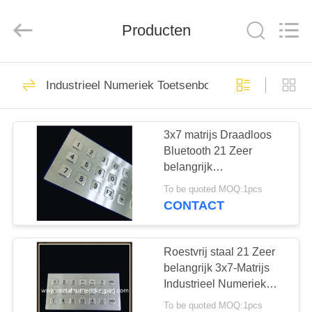
co.,
ltd..
All
Producten
Rights
Reserved.
Developed
by
ECER
HUIS
90
Industrieel Numeriek Toetsenbord
Metalen numerieke
PRODUCTEN
toetsenblok
3x7 matrijs Draadloos
Bluetooth 21 Zeer
ONGEVEER
belangrijk
ONS
Toetsenbordroestvrij
To be quoted MOQ:1pcs
staal 304
CONTACT
34
FABRIEKSREIS
Industrieel
Roestvrij staal 21 Zeer
KWALITEITSCONTROLE
belangrijk 3x7-Matrijs
Numeriek
Industrieel Numeriek
toetsenblok
Toetsenbord
To be quoted MOQ:1pcs