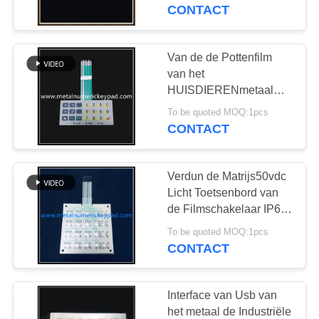
CONTACTEER
CONTACT
ONS
Van de de Pottenfilm
33
VERZOEK
van het
Backlit Numeriek
OM
HUISDIERENmetaal
Membraan 2.0mm
EEN
toetsenblok
To be quoted MOQ:1pcs
Industrieel Numeriek
CONTACT
CITAAT
toetsenblok
Verdun de Matrijs50vdc
SITEMAP
Licht Toetsenbord van
de Filmschakelaar IP65
15
4x4
PRIVACY
To be quoted MOQ:1pcs
Ingebed Numeriek
CONTACT
POLICY
toetsenblok
Interface van Usb van
het metaal de Industriële