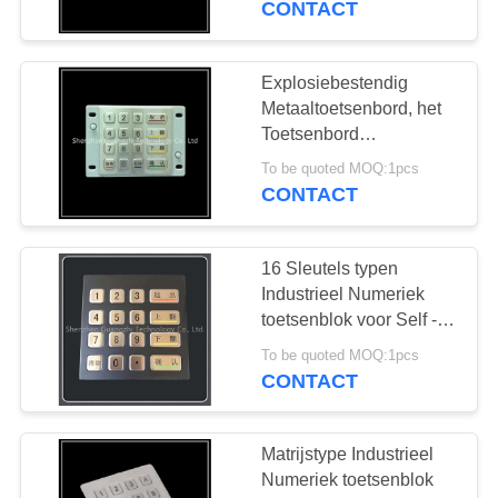
CONTACT
30
roestvrij
Explosiebestendig
Metaaltoetsenbord, het
staaltoetsenbord
Toetsenbord
Gemakkelijke Installatie
To be quoted MOQ:1pcs
van de Roestvrij staal
CONTACT
Digitale Deur
16 Sleutels typen
19
Industrieel Numeriek
Het Toetsenbord
toetsenblok voor Self -
serviceAutomaat
van de speldcode
To be quoted MOQ:1pcs
CONTACT
Matrijstype Industrieel
Numeriek toetsenblok