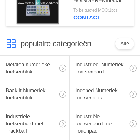
HUISDIERENmetaal
Membraan 2.0mm
To be quoted MOQ:1pcs
Industrieel Numeriek
CONTACT
toetsenblok
populaire categorieën
Alle
Metalen numerieke
Industrieel Numeriek
toetsenblok
Toetsenbord
Backlit Numeriek
Ingebed Numeriek
toetsenblok
toetsenblok
Industriële
Industriële
toetsenbord met
toetsenbord met
Trackball
Touchpad