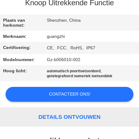
CONTACTEER
Knoop Uitrekkende Functie
ONS
Plaats van
Shenzhen, China
herkomst:
VERZOEK
Merknaam:
guangzhi
OM
Certificering:
CE、FCC、RoHS、IP67
EEN
CITAAT
Modelnummer:
Gz-b006010-002
Hoog licht:
,
automatisch poorttoetsenbord
getelegrafeerd numeriek toetsenblok
SITEMAP
CONTACTEER ONS!
PRIVACY
POLICY
DETAILS ONTVOUWEN