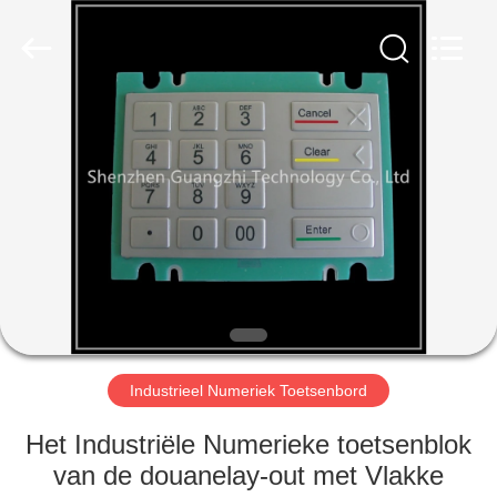
co.,
ltd..
All
Rights
Reserved.
Developed
by
ECER
HUIS
PRODUCTEN
ONGEVEER
ONS
FABRIEKSREIS
Industrieel Numeriek Toetsenbord
KWALITEITSCONTROLE
Het Industriële Numerieke toetsenblok
van de douanelay-out met Vlakke