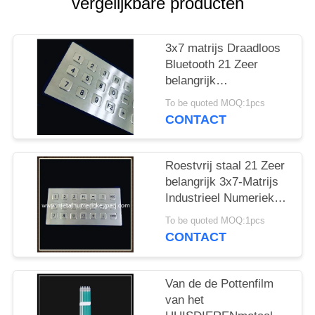
vergelijkbare producten
3x7 matrijs Draadloos
Bluetooth 21 Zeer
belangrijk
Toetsenbordroestvrij
To be quoted MOQ:1pcs
staal 304
CONTACT
Roestvrij staal 21 Zeer
belangrijk 3x7-Matrijs
Industrieel Numeriek
toetsenblok
To be quoted MOQ:1pcs
CONTACT
Van de de Pottenfilm
van het