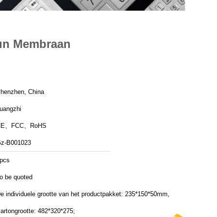
dun Membraan
henzhen, China
uangzhi
CE、FCC、RoHS
z-B001023
pcs
o be quoted
e individuele grootte van het productpakket: 235*150*50mm,
artongrootte: 482*320*275;