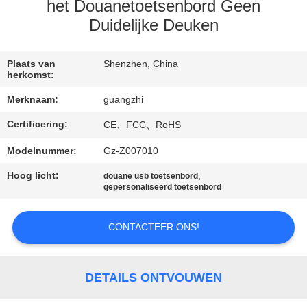
CONTACTEER
het Douanetoetsenbord Geen
ONS
Duidelijke Deuken
VERZOEK
Plaats van
Shenzhen, China
herkomst:
OM
Merknaam:
guangzhi
EEN
Certificering:
CE、FCC、RoHS
CITAAT
Modelnummer:
Gz-Z007010
SITEMAP
Hoog licht:
,
douane usb toetsenbord
gepersonaliseerd toetsenbord
PRIVACY
CONTACTEER ONS!
POLICY
DETAILS ONTVOUWEN