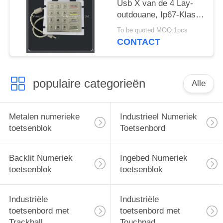
Usb X van de 4 Lay-
outdouane, Ip67-Klasse
16 Zeer belangrijk
To be quoted MOQ:1pcs
Waterdicht Toetsenbord
CONTACT
populaire categorieën
Alle
Metalen numerieke
Industrieel Numeriek
toetsenblok
Toetsenbord
Backlit Numeriek
Ingebed Numeriek
toetsenblok
toetsenblok
Industriële
Industriële
toetsenbord met
toetsenbord met
Trackball
Touchpad