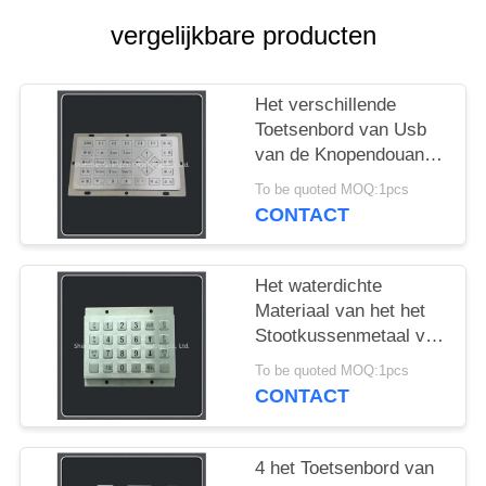
vergelijkbare producten
Het verschillende
Toetsenbord van Usb
van de Knopendouane,
Roestvrij staal
To be quoted MOQ:1pcs
Industrieel Zeer
CONTACT
belangrijk Toetsenbord
33
Het waterdichte
Materiaal van het het
Stootkussenmetaal van
het Douanetoetsenbord
To be quoted MOQ:1pcs
voor
CONTACT
Deurtoegang/Uitdrukkelijk
Kabinet
4 het Toetsenbord van