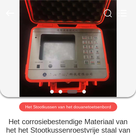
co.,
ltd..
All
Rights
Reserved.
Developed
by
ECER
HUIS
PRODUCTEN
ONGEVEER
ONS
FABRIEKSREIS
Het Stootkussen van het douanetoetsenbord
KWALITEITSCONTROLE
Het corrosiebestendige Materiaal van
het het Stootkussenroestvrije staal van