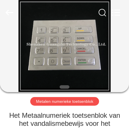
co.,
ltd..
All
Rights
Reserved.
Developed
by
ECER
HUIS
PRODUCTEN
ONGEVEER
ONS
FABRIEKSREIS
Metalen numerieke toetsenblok
KWALITEITSCONTROLE
Het Metaalnumeriek toetsenblok van
het vandalismebewijs voor het