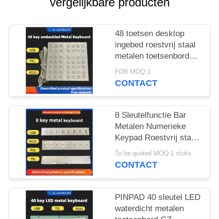
vergelijkbare producten
48 toetsen desktop
ingebed roestvrij staal
metalen toetsenbord
GZ-B035013 USB-
FOB MOQ:1
interface
CONTACT
8 Sleutelfunctie Bar
Metalen Numerieke
Keypad Roestvrij staal
304 Side Key Pinpad
To be quoted MOQ:1 stuks
CONTACT
PINPAD 40 sleutel LED
waterdicht metalen