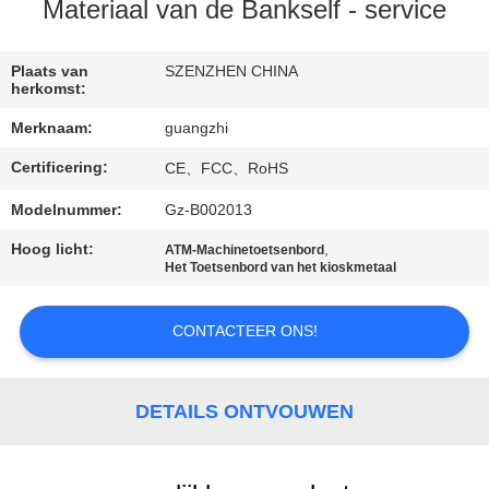
CONTACTEER
Materiaal van de Bankself - service
ONS
Plaats van
SZENZHEN CHINA
herkomst:
VERZOEK
Merknaam:
guangzhi
OM
Certificering:
CE、FCC、RoHS
EEN
CITAAT
Modelnummer:
Gz-B002013
Hoog licht:
,
ATM-Machinetoetsenbord
Het Toetsenbord van het kioskmetaal
SITEMAP
CONTACTEER ONS!
PRIVACY
POLICY
DETAILS ONTVOUWEN