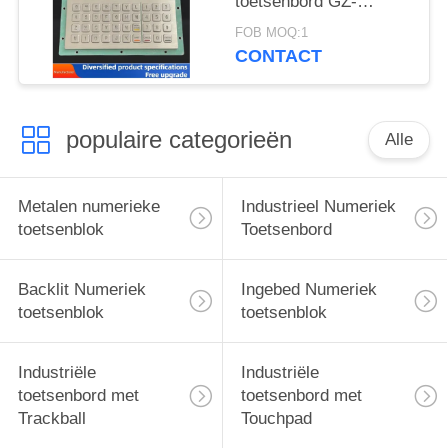
toetsenbord GZ-
C001055 R232
FOB MOQ:1
interface,USB
CONTACT
tipkovnica
populaire categorieën
Alle
Metalen numerieke
Industrieel Numeriek
toetsenblok
Toetsenbord
Backlit Numeriek
Ingebed Numeriek
toetsenblok
toetsenblok
Industriële
Industriële
toetsenbord met
toetsenbord met
Trackball
Touchpad