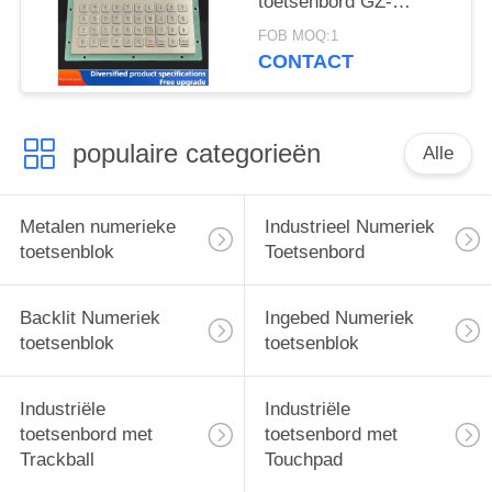
toetsenbord GZ-
C001055 R232
FOB MOQ:1
interface
CONTACT
populaire categorieën
Alle
Metalen numerieke
Industrieel Numeriek
toetsenblok
Toetsenbord
Backlit Numeriek
Ingebed Numeriek
toetsenblok
toetsenblok
Industriële
Industriële
toetsenbord met
toetsenbord met
Trackball
Touchpad