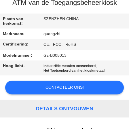
CONTACTEER
ATM van de Toegangsbeheerkiosk
ONS
Plaats van
SZENZHEN CHINA
herkomst:
VERZOEK
Merknaam:
guangzhi
OM
Certificering:
CE、FCC、RoHS
EEN
CITAAT
Modelnummer:
Gz-B005013
Hoog licht:
,
industriële metalen toetsenbord
Het Toetsenbord van het kioskmetaal
SITEMAP
CONTACTEER ONS!
PRIVACY
POLICY
DETAILS ONTVOUWEN