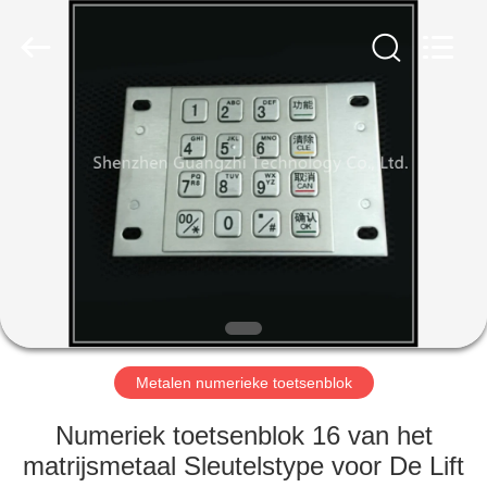
co.,
ltd..
All
Rights
Reserved.
Developed
by
ECER
HUIS
PRODUCTEN
ONGEVEER
ONS
FABRIEKSREIS
Metalen numerieke toetsenblok
KWALITEITSCONTROLE
Numeriek toetsenblok 16 van het
matrijsmetaal Sleutelstype voor De Lift