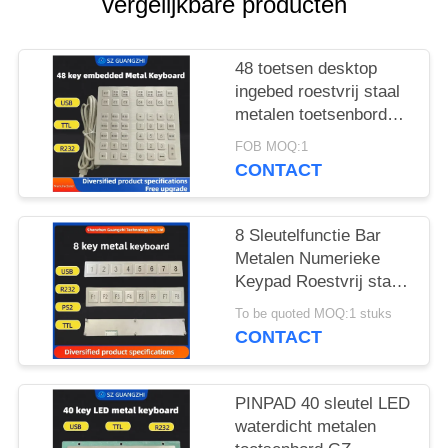
vergelijkbare producten
48 toetsen desktop
ingebed roestvrij staal
metalen toetsenbord
GZ-B035013 USB-
FOB MOQ:1
interface
CONTACT
8 Sleutelfunctie Bar
Metalen Numerieke
Keypad Roestvrij staal
304 Side Key Pinpad
To be quoted MOQ:1 stuks
CONTACT
PINPAD 40 sleutel LED
waterdicht metalen