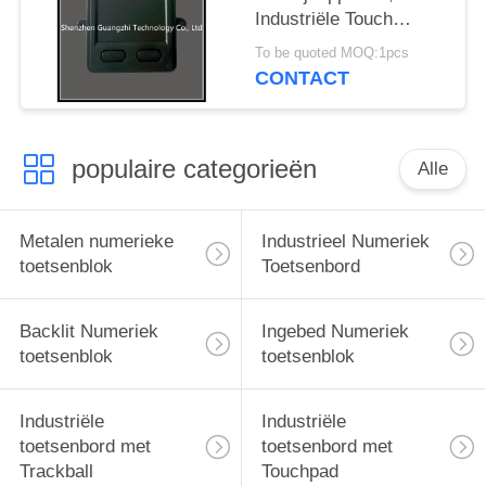
Industriële Touch
screenmuis voor Self -
To be quoted MOQ:1pcs
serviceterminal
CONTACT
populaire categorieën
Alle
Metalen numerieke
Industrieel Numeriek
toetsenblok
Toetsenbord
Backlit Numeriek
Ingebed Numeriek
toetsenblok
toetsenblok
Industriële
Industriële
toetsenbord met
toetsenbord met
Trackball
Touchpad