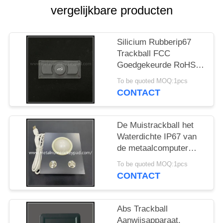
vergelijkbare producten
Silicium Rubberip67
Trackball FCC
Goedgekeurde RoHS
van Aanwijsapparaatce
To be quoted MOQ:1pcs
CONTACT
De Muistrackball het
Waterdichte IP67 van
de metaalcomputer
Instelmechanisme van
To be quoted MOQ:1pcs
de Metaalmuis
CONTACT
Abs Trackball
Aanwijsapparaat,