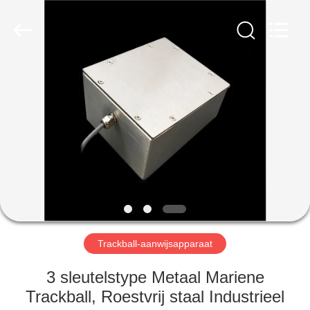
co.,
ltd..
All
Rights
Reserved.
Developed
by
ECER
HUIS
PRODUCTEN
ONGEVEER
ONS
FABRIEKSREIS
Trackball-aanwijsapparaat
KWALITEITSCONTROLE
3 sleutelstype Metaal Mariene
Trackball, Roestvrij staal Industrieel