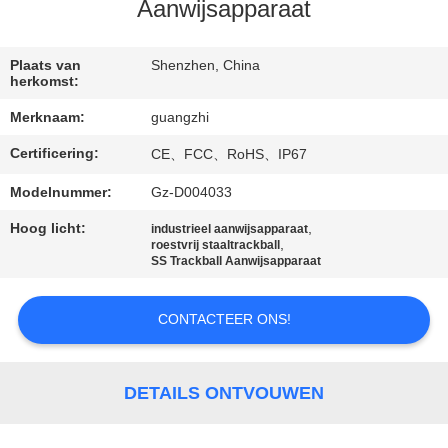
CONTACTEER
Aanwijsapparaat
ONS
Plaats van
Shenzhen, China
herkomst:
VERZOEK
Merknaam:
guangzhi
OM
Certificering:
CE、FCC、RoHS、IP67
EEN
CITAAT
Modelnummer:
Gz-D004033
Hoog licht:
,
industrieel aanwijsapparaat
,
roestvrij staaltrackball
SITEMAP
SS Trackball Aanwijsapparaat
PRIVACY
CONTACTEER ONS!
POLICY
DETAILS ONTVOUWEN