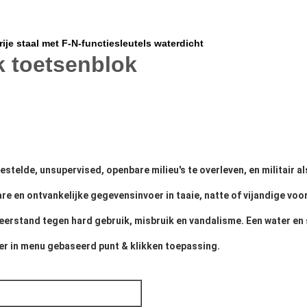
ije staal met F-N-functiesleutels waterdicht
 toetsenblok
elde, unsupervised, openbare milieu's te overleven, en militair al
re en ontvankelijke gegevensinvoer in taaie, natte of vijandige voo
erstand tegen hard gebruik, misbruik en vandalisme. Een water en
er in menu gebaseerd punt & klikken toepassing.