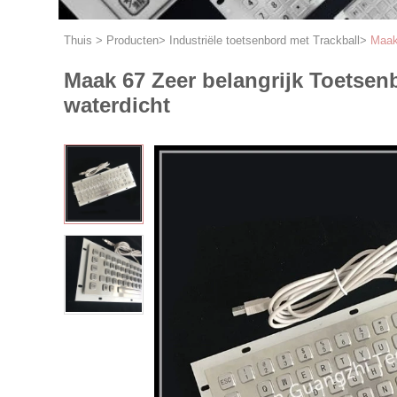
Thuis
>
Producten
>
Industriële toetsenbord met Trackball
>
Maak
Maak 67 Zeer belangrijk Toetsen
waterdicht