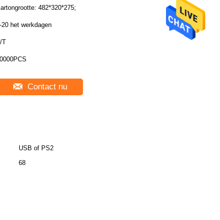
artongrootte: 482*320*275;
-20 het werkdagen
/T
0000PCS
Contact nu
USB of PS2
68