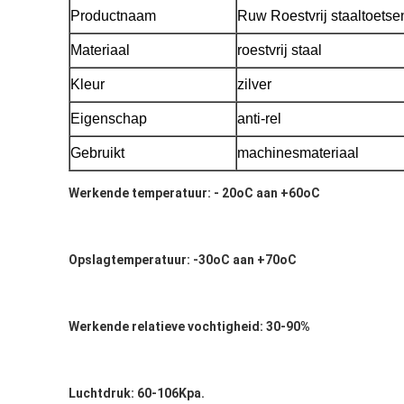
Productnaam
Ruw Roestvrij staaltoetse
Materiaal
roestvrij staal
Kleur
zilver
Eigenschap
anti-rel
Gebruikt
machinesmateriaal
Werkende temperatuur: - 20oC aan +60oC
Opslagtemperatuur: -30oC aan +70oC
Werkende relatieve vochtigheid: 30-90%
Luchtdruk: 60-106Kpa.