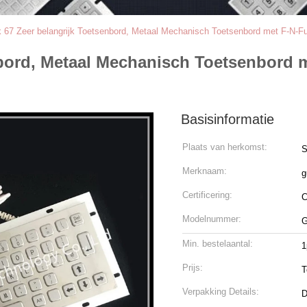
 67 Zeer belangrijk Toetsenbord, Metaal Mechanisch Toetsenbord met F-N-Fun
bord, Metaal Mechanisch Toetsenbord m
Basisinformatie
Plaats van herkomst:
S
Merknaam:
g
Certificering:
Modelnummer:
G
Min. bestelaantal:
1
Prijs:
T
Verpakking Details:
D