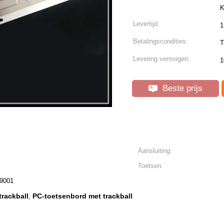
K
Levertijd:
1
Betalingscondities:
T
Levering vermogen:
1
Beste prijs
Aansluiting:
Toetsen:
9001
rackball
PC-toetsenbord met trackball
,