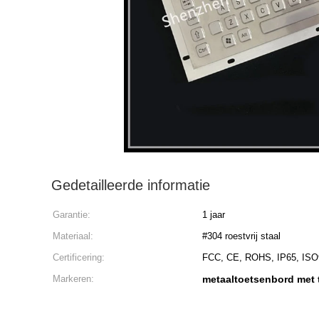
Gedetailleerde informatie
Garantie:
1 jaar
Materiaal:
#304 roestvrij staal
Certificering:
FCC, CE, ROHS, IP65, ISO
Markeren:
metaaltoetsenbord met t