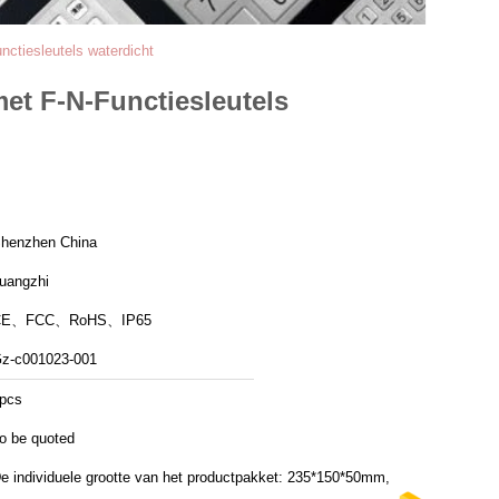
ctiesleutels waterdicht
et F-N-Functiesleutels
henzhen China
uangzhi
CE、FCC、RoHS、IP65
z-c001023-001
pcs
o be quoted
e individuele grootte van het productpakket: 235*150*50mm,