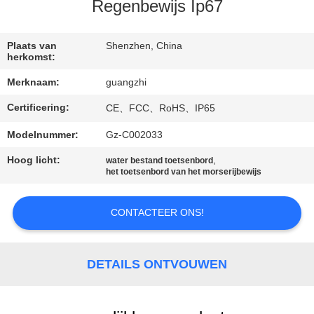
CONTACTEER
Regenbewijs Ip67
ONS
Plaats van
Shenzhen, China
herkomst:
VERZOEK
Merknaam:
guangzhi
OM
Certificering:
CE、FCC、RoHS、IP65
EEN
CITAAT
Modelnummer:
Gz-C002033
Hoog licht:
,
water bestand toetsenbord
het toetsenbord van het morserijbewijs
SITEMAP
CONTACTEER ONS!
PRIVACY
POLICY
DETAILS ONTVOUWEN