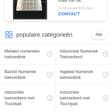
staal van de
Usbinterface de
To be quoted MOQ:1pcs
Waterdichte Digitale
CONTACT
Knoop met Backlight
populaire categorieën
Alle
Metalen numerieke
Industrieel Numeriek
toetsenblok
Toetsenbord
Backlit Numeriek
Ingebed Numeriek
toetsenblok
toetsenblok
Industriële
Industriële
toetsenbord met
toetsenbord met
Trackball
Touchpad