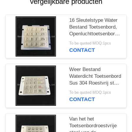
vergelijkbare producten
16 Sleutelstype Water
Bestand Toetsenbord,
Openluchttoetsenbord
voor het Laden van
To be quoted MOQ:1pcs
Post
CONTACT
Weer Bestand
Waterdicht Toetsenbord
Sus 304 Roestvrij staal
met Rubberknopen
To be quoted MOQ:1pcs
CONTACT
Van het het
Toetsenbordroestvrije