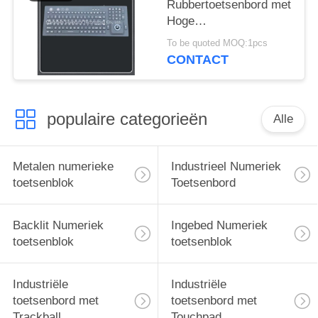
Rubbertoetsenbord met
Hoge
Nauwkeurigheidstrackball
To be quoted MOQ:1pcs
Flexibele Muis
CONTACT
populaire categorieën
Alle
Metalen numerieke
Industrieel Numeriek
toetsenblok
Toetsenbord
Backlit Numeriek
Ingebed Numeriek
toetsenblok
toetsenblok
Industriële
Industriële
toetsenbord met
toetsenbord met
Trackball
Touchpad