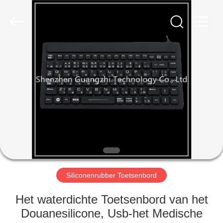
technology
co.,
ltd..
All
Rights
Reserved.
Developed
by
HUIS
ECER
PRODUCTEN
ONGEVEER
ONS
FABRIEKSREIS
Siliconenrubber Toetsenbord
KWALITEITSCONTROLE
Het waterdichte Toetsenbord van het
Douanesilicone, Usb-het Medische