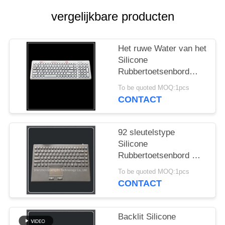
vergelijkbare producten
Het ruwe Water van het
Silicone
Rubbertoetsenbord
Bestand met 109
To be quoted MOQ:1pcs
Compacte Knopen
CONTACT
92 sleutelstype
Silicone
Rubbertoetsenbord met
Touchpad-
To be quoted MOQ:1pcs
Muisintegratie
CONTACT
Backlit Silicone