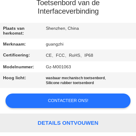
CONTACTEER
Toetsenbord van de
ONS
Interfaceverbinding
VERZOEK
Plaats van
Shenzhen, China
herkomst:
OM
Merknaam:
guangzhi
EEN
Certificering:
CE、FCC、RoHS、IP68
CITAAT
Modelnummer:
Gz-M001063
SITEMAP
Hoog licht:
,
wasbaar mechanisch toetsenbord
Silicone rubber toetsenbord
PRIVACY
CONTACTEER ONS!
POLICY
DETAILS ONTVOUWEN