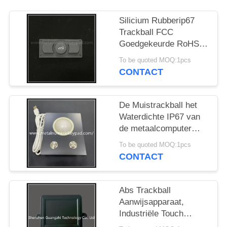
Silicium Rubberip67
Trackball FCC
Goedgekeurde RoHS
van Aanwijsapparaatce
To be quoted MOQ:1pcs
CONTACT
De Muistrackball het
Waterdichte IP67 van
de metaalcomputer
Instelmechanisme van
To be quoted MOQ:1pcs
de Metaalmuis
CONTACT
Abs Trackball
Aanwijsapparaat,
Industriële Touch
screenmuis voor Self -