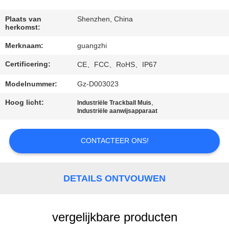
CONTACTEER
ONS
Plaats van
Shenzhen, China
herkomst:
Merknaam:
guangzhi
VERZOEK
Certificering:
OM
CE、FCC、RoHS、IP67
EEN
Modelnummer:
Gz-D003023
CITAAT
Hoog licht:
,
Industriële Trackball Muis
Industriële aanwijsapparaat
SITEMAP
CONTACTEER ONS!
PRIVACY
DETAILS ONTVOUWEN
POLICY
vergelijkbare producten