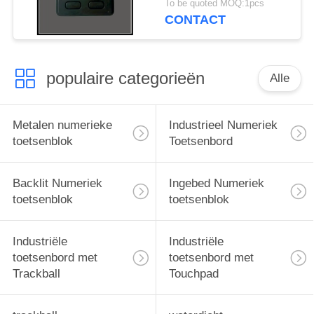
To be quoted MOQ:1pcs
serviceterminal
CONTACT
populaire categorieën
Alle
Metalen numerieke
Industrieel Numeriek
toetsenblok
Toetsenbord
Backlit Numeriek
Ingebed Numeriek
toetsenblok
toetsenblok
Industriële
Industriële
toetsenbord met
toetsenbord met
Trackball
Touchpad