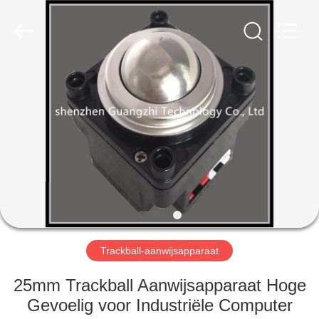
co.,
ltd..
All
Rights
Reserved.
Developed
by
ECER
HUIS
PRODUCTEN
ONGEVEER
ONS
FABRIEKSREIS
Trackball-aanwijsapparaat
KWALITEITSCONTROLE
25mm Trackball Aanwijsapparaat Hoge
Gevoelig voor Industriële Computer