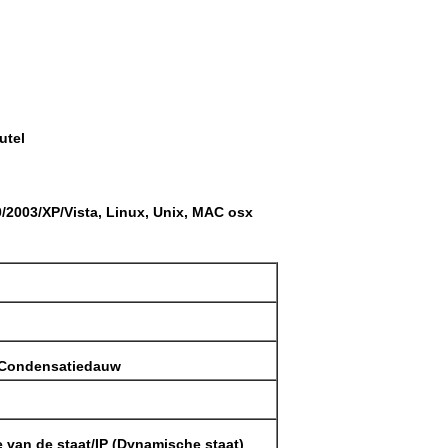
utel
2003/XP/Vista, Linux, Unix, MAC osx
 Condensatiedauw
he van de staat/IP (Dynamische staat)