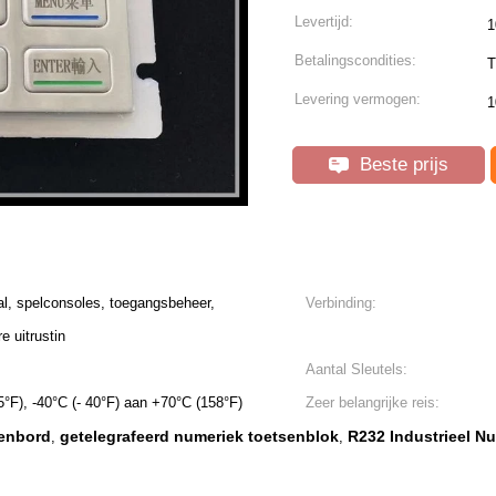
Levertijd:
1
Betalingscondities:
T
Levering vermogen:
1
Beste prijs
l, spelconsoles, toegangsbeheer,
Verbinding:
e uitrustin
Aantal Sleutels:
5°F), -40°C (- 40°F) aan +70°C (158°F)
Zeer belangrijke reis:
senbord
getelegrafeerd numeriek toetsenblok
R232 Industrieel N
,
,