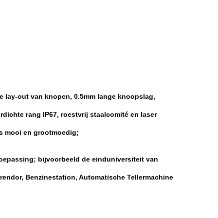
cte lay-out van knopen, 0.5mm lange knoopslag,
dichte rang IP67, roestvrij staalcomité en laser
s mooi en grootmoedig;
oepassing; bijvoorbeeld de einduniversiteit van
srendor, Benzinestation, Automatische Tellermachine