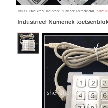
Thuis
>
Producten
>
Industrieel Numeriek Toetsenbord
>
Industri
Industrieel Numeriek toetsenblo