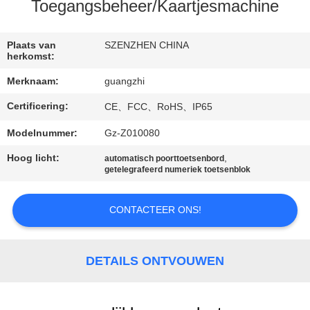
CONTACTEER
Toegangsbeheer/Kaartjesmachine
ONS
Plaats van
SZENZHEN CHINA
herkomst:
VERZOEK
Merknaam:
guangzhi
OM
Certificering:
CE、FCC、RoHS、IP65
EEN
CITAAT
Modelnummer:
Gz-Z010080
Hoog licht:
,
automatisch poorttoetsenbord
getelegrafeerd numeriek toetsenblok
SITEMAP
CONTACTEER ONS!
PRIVACY
POLICY
DETAILS ONTVOUWEN