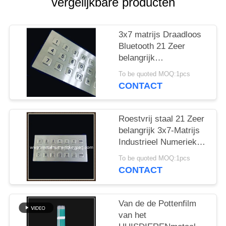
vergelijkbare producten
3x7 matrijs Draadloos
Bluetooth 21 Zeer
belangrijk
Toetsenbordroestvrij
To be quoted MOQ:1pcs
staal 304
CONTACT
Roestvrij staal 21 Zeer
belangrijk 3x7-Matrijs
Industrieel Numeriek
toetsenblok
To be quoted MOQ:1pcs
CONTACT
Van de de Pottenfilm
van het