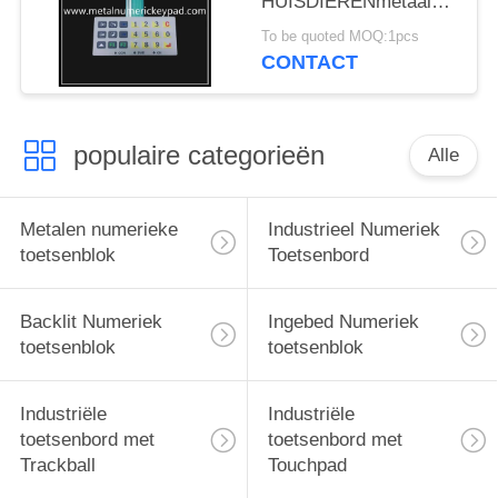
HUISDIERENmetaal
Membraan 2.0mm
To be quoted MOQ:1pcs
Industrieel Numeriek
CONTACT
toetsenblok
populaire categorieën
Alle
Metalen numerieke
Industrieel Numeriek
toetsenblok
Toetsenbord
Backlit Numeriek
Ingebed Numeriek
toetsenblok
toetsenblok
Industriële
Industriële
toetsenbord met
toetsenbord met
Trackball
Touchpad