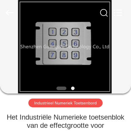
co.,
ltd..
All
Rights
Reserved.
Developed
by
ECER
HUIS
PRODUCTEN
ONGEVEER
ONS
FABRIEKSREIS
Industrieel Numeriek Toetsenbord
KWALITEITSCONTROLE
Het Industriële Numerieke toetsenblok
van de effectgrootte voor