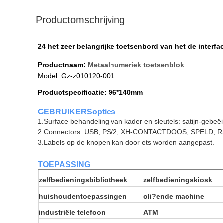
Productomschrijving
24 het zeer belangrijke toetsenbord van het de interf
Productnaam:
Metaalnumeriek toetsenblok
Model: Gz-z010120-001
Productspecificatie: 96*140mm
GEBRUIKERSopties
1.Surface behandeling van kader en sleutels: satijn-gebeë
2.Connectors: USB, PS/2, XH-CONTACTDOOS, SPELD, R
3.Labels op de knopen kan door ets worden aangepast.
TOEPASSING
zelfbedieningsbibliotheek
zelfbedieningskiosk
huishoudentoepassingen
oli?ende machine
industriële telefoon
ATM