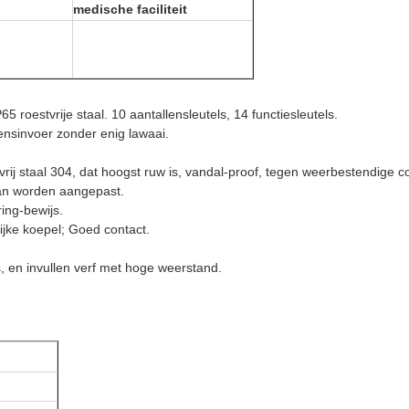
medische faciliteit
5 roestvrije staal. 10 aantallensleutels, 14 functiesleutels.
nsinvoer zonder enig lawaai.
j staal 304, dat hoogst ruw is, vandal-proof, tegen weerbestendige co
kan worden aangepast.
ring-bewijs.
ijke koepel; Goed contact.
 en invullen verf met hoge weerstand.