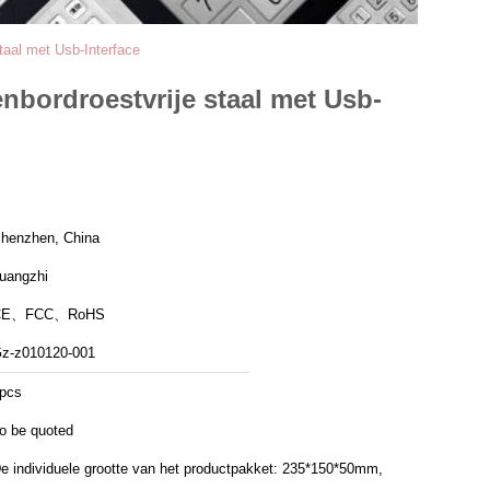
taal met Usb-Interface
nbordroestvrije staal met Usb-
henzhen, China
uangzhi
CE、FCC、RoHS
z-z010120-001
pcs
o be quoted
e individuele grootte van het productpakket: 235*150*50mm,