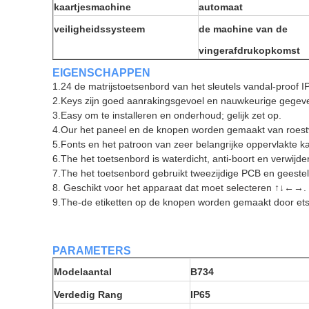
kaartjesmachine
automaat
veiligheidssysteem
de machine van de
vingerafdrukopkomst
EIGENSCHAPPEN
1.24 de matrijstoetsenbord van het sleutels vandal-proof IP6
2.Keys zijn goed aanrakingsgevoel en nauwkeurige gegeve
3.Easy om te installeren en onderhoud; gelijk zet op.
4.Our het paneel en de knopen worden gemaakt van roestvri
5.Fonts en het patroon van zeer belangrijke oppervlakte 
6.The het toetsenbord is waterdicht, anti-boort en verwijde
7.The het toetsenbord gebruikt tweezijdige PCB en geestel
8
Geschikt voor het apparaat dat moet selecteren ↑↓←→.
.
9.The-de etiketten op de knopen worden gemaakt door ets,
PARAMETERS
Modelaantal
B734
Verdedig Rang
IP65