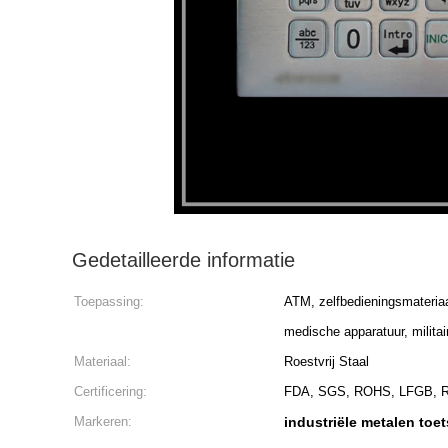
Gedetailleerde informatie
Toepassing:
ATM, zelfbedieningsmateriaa
medische apparatuur, militair
Materiaal:
Roestvrij Staal
Certificering:
FDA, SGS, ROHS, LFGB,
Markeren:
industriële metalen toe