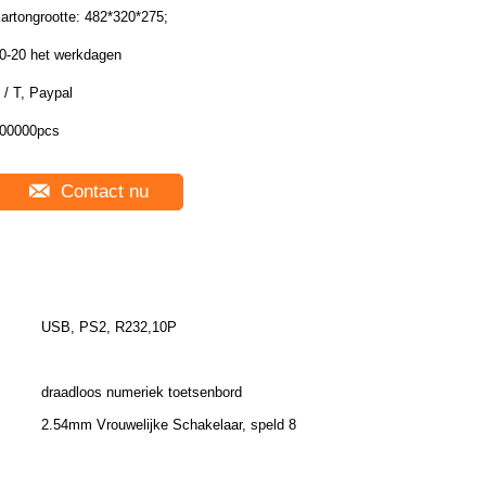
artongrootte: 482*320*275;
0-20 het werkdagen
 / T, Paypal
00000pcs
Contact nu
USB, PS2, R232,10P
draadloos numeriek toetsenbord
2.54mm Vrouwelijke Schakelaar, speld 8