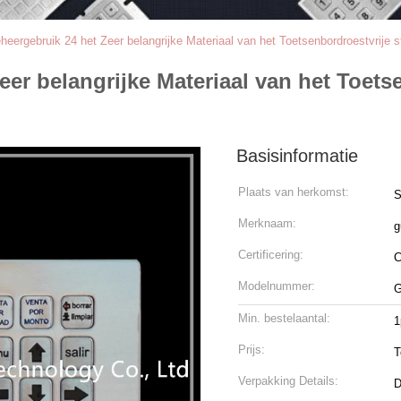
eergebruik 24 het Zeer belangrijke Materiaal van het Toetsenbordroestvrije s
r belangrijke Materiaal van het Toetse
Basisinformatie
Plaats van herkomst:
S
Merknaam:
g
Certificering:
Modelnummer:
G
Min. bestelaantal:
1
Prijs:
T
Verpakking Details:
D