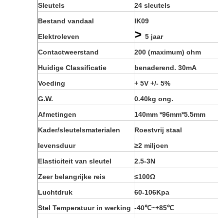
Sleutels
24 sleutels
Bestand vandaal
IK09
>
Elektroleven
5 jaar
Contactweerstand
200 (maximum) ohm
Huidige Classificatie
benaderend. 30mA
Voeding
+ 5V +/- 5%
G.W.
0.40kg ong.
Afmetingen
140mm *96mm*5.5mm
Kader/sleutelsmaterialen
Roestvrij staal
levensduur
≥2 miljoen
Elasticiteit van sleutel
2.5-3N
Zeer belangrijke reis
≤100Ω
Luchtdruk
60-106Kpa
Stel Temperatuur in werking
-40℃~+85℃