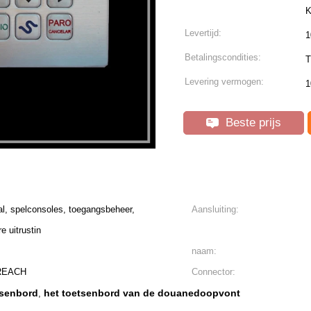
K
Levertijd:
1
Betalingscondities:
T
Levering vermogen:
1
Beste prijs
l, spelconsoles, toegangsbeheer,
Aansluiting:
e uitrustin
naam:
 REACH
Connector:
tsenbord
het toetsenbord van de douanedoopvont
,