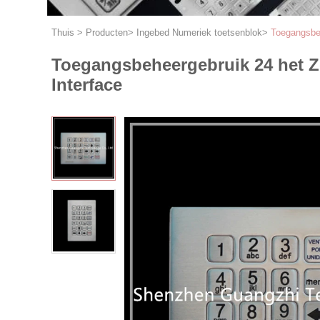
Thuis
>
Producten
>
Ingebed Numeriek toetsenblok
>
Toegangsbeh
Toegangsbeheergebruik 24 het Zee
Interface