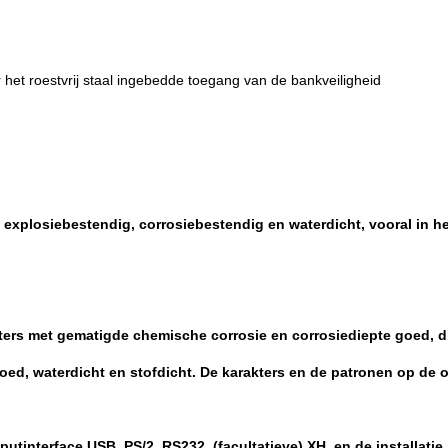
 het roestvrij staal ingebedde toegang van de bankveiligheid
e explosiebestendig, corrosiebestendig en waterdicht, vooral in h
ters met gematigde chemische corrosie en corrosiediepte goed, di
 goed, waterdicht en stofdicht. De karakters en de patronen op d
putinterface USB, PS/2, RS232, (facultatieve) XH, en de installati