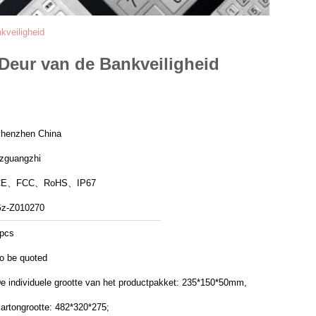
kveiligheid
 Deur van de Bankveiligheid
henzhen China
zguangzhi
CE、FCC、RoHS、IP67
z-Z010270
pcs
o be quoted
e individuele grootte van het productpakket: 235*150*50mm,
artongrootte: 482*320*275;