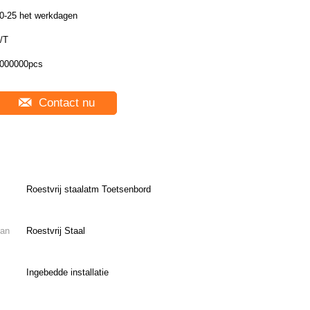
0-25 het werkdagen
/T
000000pcs
Contact nu
Roestvrij staalatm Toetsenbord
van
Roestvrij Staal
Ingebedde installatie