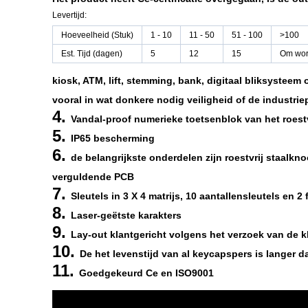
Levertijd:
Hoeveelheid (Stuk)
1 - 10
11 - 50
51 - 100
>100
Est. Tijd (dagen)
5
12
15
Om wor
kiosk, ATM, lift, stemming, bank, digitaal bliksysteem
vooral in wat donkere nodig veiligheid of de industrie
4.
Vandal-proof numerieke toetsenblok van het roestv
5.
IP65 bescherming
6.
de belangrijkste onderdelen zijn roestvrij staalkn
verguldende PCB
7.
Sleutels in 3 X 4 matrijs, 10 aantallensleutels en 2
8.
Laser-geëtste karakters
9.
Lay-out klantgericht volgens het verzoek van de k
10.
De het levenstijd van al keycapspers is langer d
11.
Goedgekeurd Ce en ISO9001