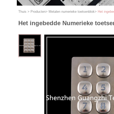
Thuis
>
Producten
>
Metalen numerieke toetsenblok
>
Het ingebe
Het ingebedde Numerieke toetsen