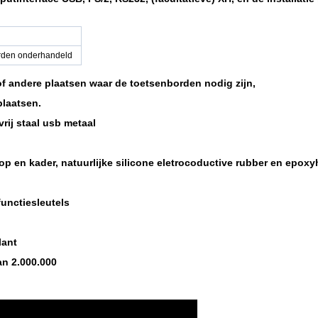
den onderhandeld
 of andere plaatsen waar de toetsenborden nodig zijn,
plaatsen.
rij staal usb metaal
oop en kader, natuurlijke silicone eletrocoductive rubber en epoxy
 functiesleutels
lant
an 2.000.000