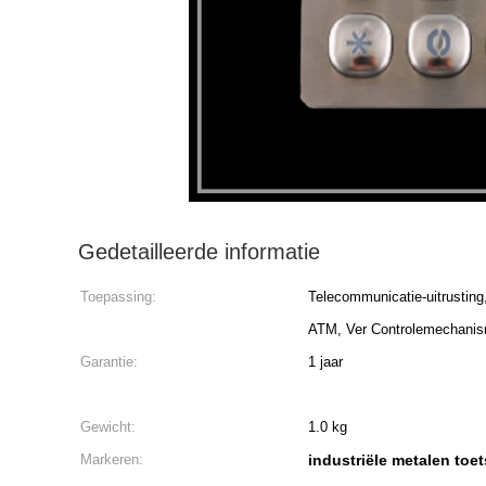
Gedetailleerde informatie
Toepassing:
Telecommunicatie-uitrusting
ATM, Ver Controlemechani
Garantie:
1 jaar
Gewicht:
1.0 kg
Markeren:
industriële metalen toe