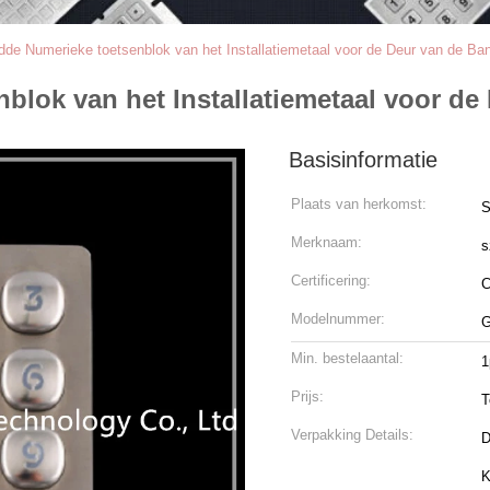
dde Numerieke toetsenblok van het Installatiemetaal voor de Deur van de Ban
blok van het Installatiemetaal voor de
Basisinformatie
Plaats van herkomst:
S
Merknaam:
s
Certificering:
Modelnummer:
G
Min. bestelaantal:
1
Prijs:
T
Verpakking Details:
D
K