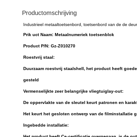
Productomschrijving
Industrieel metaaltoetsenbord, toetsenbord van de de deur
Prik uct Naam:
Metaalnumeriek toetsenblok
Product P/N: Gz-Z010270
Roestvrij staal:
Duurzaam roestvrij staalshell, het product heeft goed
gesteld
Vermenselijkte zeer belangrijke vliegtuiglay-out:
De oppervlakte van de sleutel keurt patronen en karak
Het keurt het gesloten ontwerp van de filminstallatie
Ingebedde installatie:
Het product heeft Ce-certificatie overgegaan, is de out