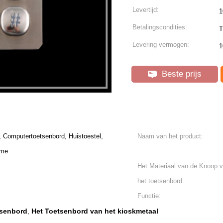
Levertijd:
1
Betalingscondities:
T
Levering vermogen:
1
Beste prijs
, Computertoetsenbord, Huistoestel,
Naam van het product:
sme
Het Materiaal van de Knoop 
het toetsenbord:
Functie:
tsenbord
Het Toetsenbord van het kioskmetaal
,