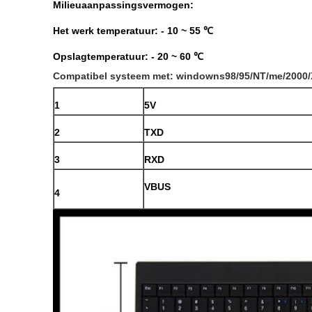
Milieuaanpassingsvermogen:
Het werk temperatuur: - 10 ~ 55 ℃
Opslagtemperatuur: - 20 ~ 60 ℃
Compatibel systeem met: windowns98/95/NT/me/2000/XP
1
5V
2
TXD
3
RXD
VBUS
4