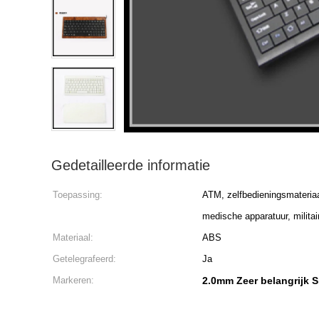
Gedetailleerde informatie
Toepassing:
ATM, zelfbedieningsmateriaa
medische apparatuur, militair
Materiaal:
ABS
Getelegrafeerd:
Ja
Markeren:
2.0mm Zeer belangrijk S