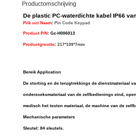
Productomschrijving
De plastic PC-waterdichte kabel IP66 va
Prik uct Naam
:
Pin Code Keypad
Product P/N
:
Gz-H006013
Productgrootte
:
217*109*7mm
Bereik Application
De storting en de terugtrekkings de dienstmateriaal v
onderzoeksmateriaal van de zelfbedienings eind, openb
medisch het testen materiaal, de machine van de zelf
Mechanische parameters
Sleutel: 84 sleutels.