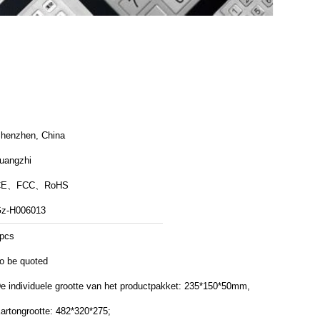
henzhen, China
uangzhi
CE、FCC、RoHS
z-H006013
pcs
o be quoted
e individuele grootte van het productpakket: 235*150*50mm,
artongrootte: 482*320*275;