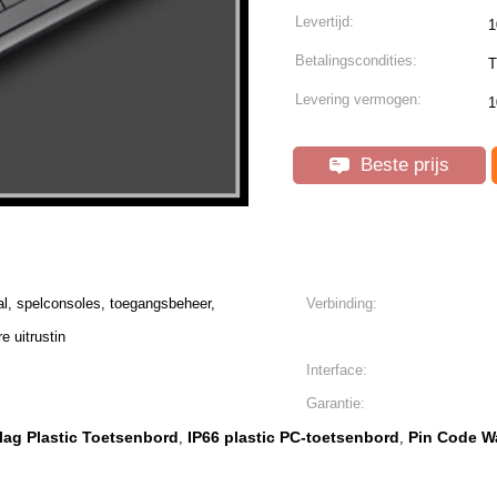
Levertijd:
1
Betalingscondities:
T
Levering vermogen:
1
Beste prijs
l, spelconsoles, toegangsbeheer,
Verbinding:
e uitrustin
Interface:
Garantie:
lag Plastic Toetsenbord
IP66 plastic PC-toetsenbord
Pin Code W
,
,