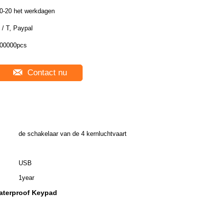
0-20 het werkdagen
 / T, Paypal
00000pcs
Contact nu
de schakelaar van de 4 kernluchtvaart
USB
1year
aterproof Keypad