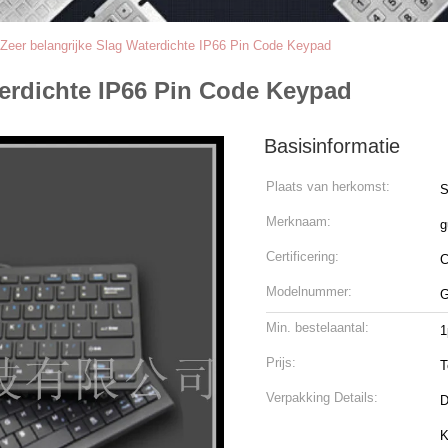
eer belangrijke Slag Waterdichte IP66 Pin Code Keypad
terdichte IP66 Pin Code Keypad
Basisinformatie
Plaats van herkomst:
S
Merknaam:
g
Certificering:
Modelnummer:
G
Min. bestelaantal:
1
Prijs:
T
Verpakking Details:
D
K