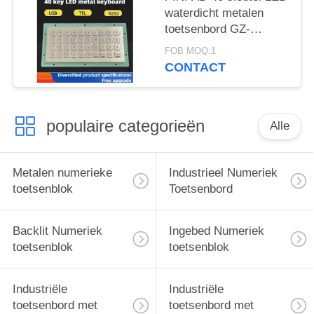
waterdicht metalen
toetsenbord GZ-
C001055 R232
FOB MOQ:1
interface
CONTACT
populaire categorieën
Alle
Metalen numerieke
Industrieel Numeriek
toetsenblok
Toetsenbord
Backlit Numeriek
Ingebed Numeriek
toetsenblok
toetsenblok
Industriële
Industriële
toetsenbord met
toetsenbord met