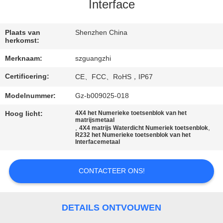
CONTACTEER
Interface
ONS
Plaats van
Shenzhen China
herkomst:
VERZOEK
Merknaam:
szguangzhi
OM
Certificering:
CE、FCC、RoHS，IP67
EEN
CITAAT
Modelnummer:
Gz-b009025-018
Hoog licht:
4X4 het Numerieke toetsenblok van het
matrijsmetaal
SITEMAP
,
,
4X4 matrijs Waterdicht Numeriek toetsenblok
R232 het Numerieke toetsenblok van het
Interfacemetaal
PRIVACY
CONTACTEER ONS!
POLICY
DETAILS ONTVOUWEN