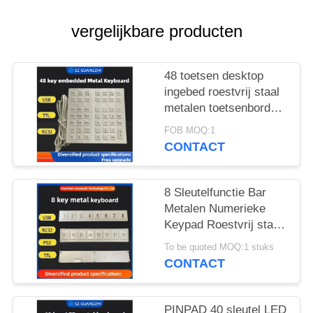
vergelijkbare producten
48 toetsen desktop
ingebed roestvrij staal
metalen toetsenbord
GZ-B035013 USB-
FOB MOQ:1
interface
CONTACT
8 Sleutelfunctie Bar
Metalen Numerieke
Keypad Roestvrij staal
304 Side Key Pinpad
To be quoted MOQ:1 stuks
CONTACT
PINPAD 40 sleutel LED