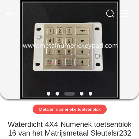
technology
co.,
ltd..
All
Rights
Reserved.
Developed
by
HUIS
ECER
PRODUCTEN
ONGEVEER
ONS
FABRIEKSREIS
Metalen numerieke toetsenblok
KWALITEITSCONTROLE
Waterdicht 4X4-Numeriek toetsenblok
16 van het Matrijsmetaal Sleutelsr232