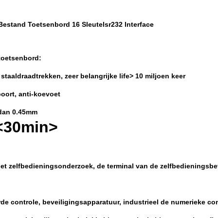
 Bestand Toetsenbord 16 Sleutelsr232 Interface
toetsenbord:
 staaldraadtrekken, zeer belangrijke life> 10 miljoen keer
boort, anti-koevoet
 dan 0.45mm
<30min>
het zelfbedieningsonderzoek, de terminal van de zelfbedieningsbe
de controle, beveiligingsapparatuur, industrieel de numerieke co