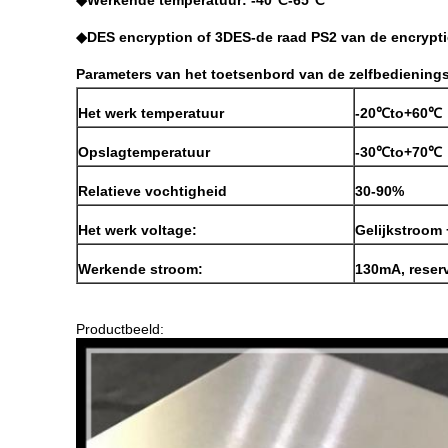
◆Werkende temperatuur: -40℃-65℃
◆DES encryption of 3DES-de raad PS2 van de encrypti
Parameters van het toetsenbord van de zelfbedienin
Het werk temperatuur
-20℃to+60℃
Opslagtemperatuur
-30℃to+70℃
Relatieve vochtigheid
30-90%
Het werk voltage:
Gelijkstroom
Werkende stroom:
130mA, reser
Productbeeld: