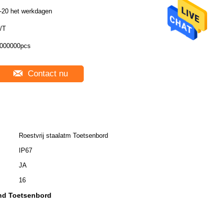
-20 het werkdagen
/T
000000pcs
Contact nu
Roestvrij staalatm Toetsenbord
IP67
JA
16
and Toetsenbord