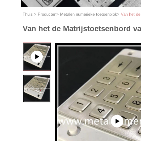
Thuis
>
Producten
>
Metalen numerieke toetsenblok
>
Van het de
Van het de Matrijstoetsenbord va