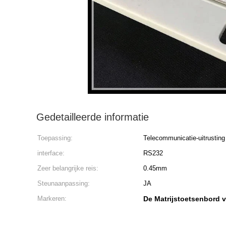
Gedetailleerde informatie
Toepassing:
Telecommunicatie-uitrusting
interface:
RS232
Zeer belangrijke reis:
0.45mm
Steunaanpassing:
JA
Markeren:
De Matrijstoetsenbord v