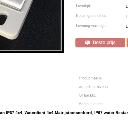
Levertijd:
1
Betalingscondities:
T
Levering vermogen:
1
Beste prijs
Productnaam:
waterdicht niveau:
Of backlit:
Aantal sleutels:
an IP67 4x4
Waterdicht 4x4-Matrijstoetsenbord
IP67 water Best
,
,