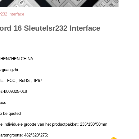
232 Interface
rd 16 Sleutelsr232 Interface
SHENZHEN CHINA
zguangzhi
CE、FCC、RoHS，IP67
z-b009025-018
pcs
o be quoted
e individuele grootte van het productpakket: 235*150*50mm,
artongrootte: 482*320*275;