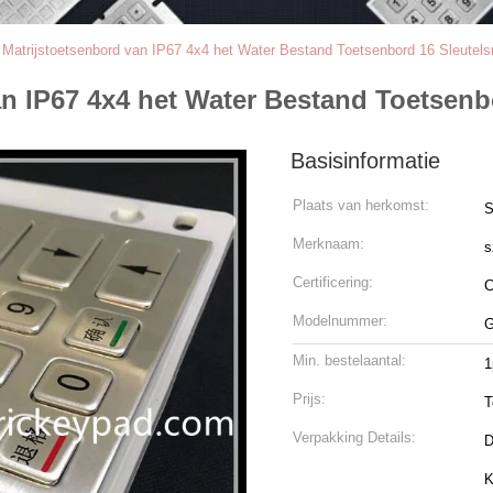
 Matrijstoetsenbord van IP67 4x4 het Water Bestand Toetsenbord 16 Sleutelsr
n IP67 4x4 het Water Bestand Toetsenbo
Basisinformatie
Plaats van herkomst:
Merknaam:
s
Certificering:
Modelnummer:
G
Min. bestelaantal:
1
Prijs:
T
Verpakking Details:
D
K