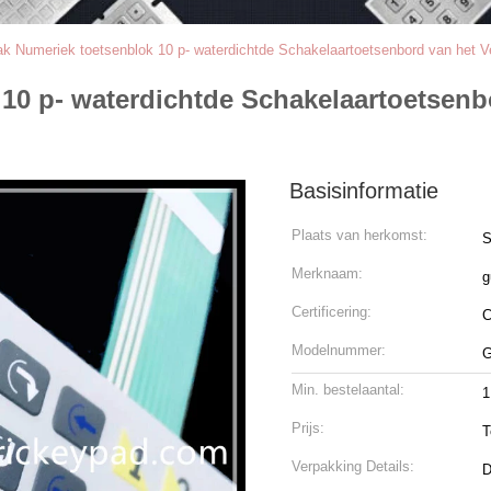
 Numeriek toetsenblok 10 p- waterdichtde Schakelaartoetsenbord van het 
10 p- waterdichtde Schakelaartoetsenb
Basisinformatie
Plaats van herkomst:
S
Merknaam:
g
Certificering:
Modelnummer:
G
Min. bestelaantal:
Prijs:
T
Verpakking Details:
D