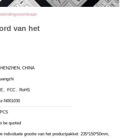
Verbindingsmembraan
ord van het
HENZHEN, CHINA
uangzhi
CE、FCC、RoHS
z-N001030
1PCS
o be quoted
e individuele grootte van het productpakket: 235*150*50mm,