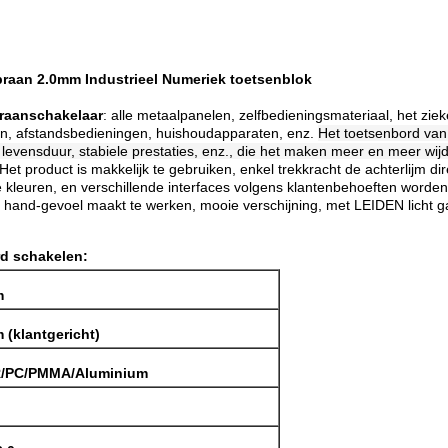
raan 2.0mm Industrieel Numeriek toetsenblok
aanschakelaar
: alle metaalpanelen, zelfbedieningsmateriaal, het zi
ken, afstandsbedieningen, huishoudapparaten, enz.
Het toetsenbord van
e levensduur, stabiele prestaties, enz., die het maken meer en meer wij
 Het product is makkelijk te gebruiken, enkel trekkracht de achterlijm di
 kleuren, en verschillende interfaces volgens klantenbehoeften worden a
 hand-gevoel maakt te werken, mooie verschijning, met LEIDEN licht ga
rd schakelen:
m
(klantgericht)
R/PC/PMMA/Aluminium