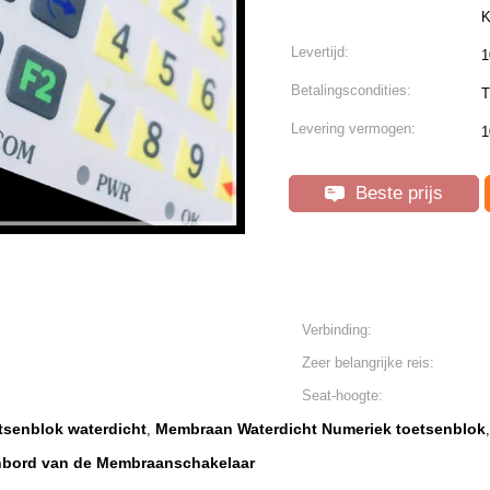
K
Levertijd:
1
Betalingscondities:
T
Levering vermogen:
1
Beste prijs
Verbinding:
Zeer belangrijke reis:
Seat-hoogte:
senblok waterdicht
Membraan Waterdicht Numeriek toetsenblok
,
,
enbord van de Membraanschakelaar