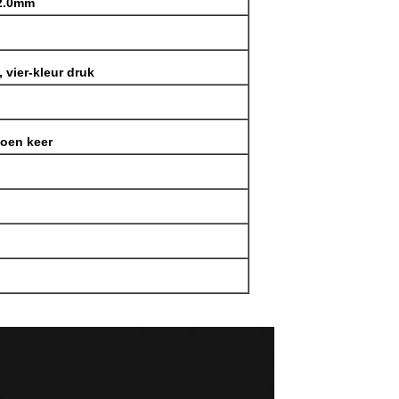
2.0mm
, vier-kleur druk
joen keer