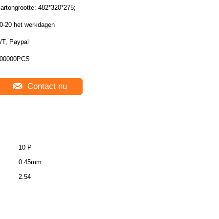
artongrootte: 482*320*275;
0-20 het werkdagen
/T, Paypal
00000PCS
Contact nu
10 P
0.45mm
2.54