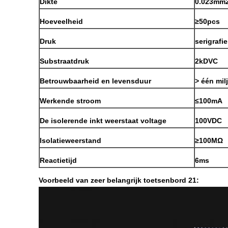
Dikte
0.023mm
Hoeveelheid
≥50pcs
Druk
serigrafie
Substraatdruk
2kDVC
Betrouwbaarheid en levensduur
> één mil
Werkende stroom
≤100mA
De isolerende inkt weerstaat voltage
100VDC
Isolatieweerstand
≥100MΩ
Reactietijd
6ms
Voorbeeld van zeer belangrijk toetsenbord 21: