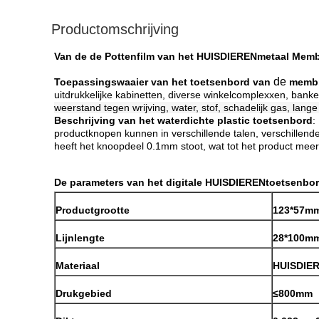
Productomschrijving
Van de de Pottenfilm van het HUISDIERENmetaal Memb
de
Toepassingswaaier van het toetsenbord van
membr
uitdrukkelijke kabinetten, diverse winkelcomplexxen, ban
weerstand tegen wrijving, water, stof, schadelijk gas, lang
Beschrijving van het waterdichte plastic toetsenbord
:
productknopen kunnen in verschillende talen, verschillende
heeft het knoopdeel 0.1mm stoot, wat tot het product meer
De parameters van het digitale HUISDIERENtoetsenbo
Productgrootte
123*57m
Lijnlengte
28*100mm 
Materiaal
HUISDIE
Drukgebied
≤800mm