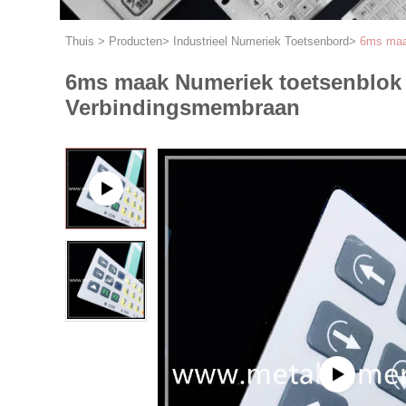
Thuis
>
Producten
>
Industrieel Numeriek Toetsenbord
>
6ms maak
6ms maak Numeriek toetsenblok 
Verbindingsmembraan