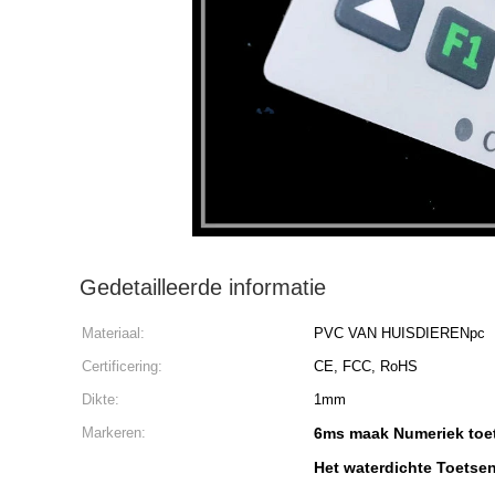
Gedetailleerde informatie
Materiaal:
PVC VAN HUISDIERENpc
Certificering:
CE, FCC, RoHS
Dikte:
1mm
Markeren:
6ms maak Numeriek toet
Het waterdichte Toets