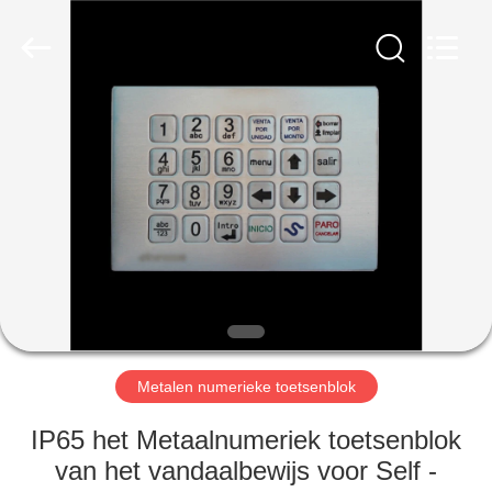
technology
co.,
ltd..
All
Rights
Reserved.
Developed
by
HUIS
ECER
PRODUCTEN
ONGEVEER
ONS
FABRIEKSREIS
Metalen numerieke toetsenblok
KWALITEITSCONTROLE
IP65 het Metaalnumeriek toetsenblok
van het vandaalbewijs voor Self -