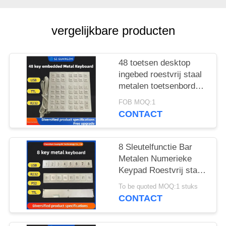
vergelijkbare producten
48 toetsen desktop
ingebed roestvrij staal
metalen toetsenbord
GZ-B035013 USB-
FOB MOQ:1
interface
CONTACT
8 Sleutelfunctie Bar
Metalen Numerieke
Keypad Roestvrij staal
304 Side Key Pinpad
To be quoted MOQ:1 stuks
CONTACT