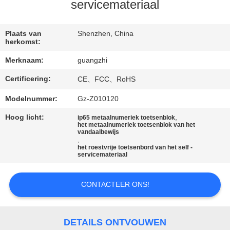
CONTACTEER
servicemateriaal
ONS
Plaats van
Shenzhen, China
herkomst:
VERZOEK
Merknaam:
guangzhi
OM
Certificering:
CE、FCC、RoHS
EEN
CITAAT
Modelnummer:
Gz-Z010120
Hoog licht:
,
ip65 metaalnumeriek toetsenblok
het metaalnumeriek toetsenblok van het
SITEMAP
vandaalbewijs
,
het roestvrije toetsenbord van het self -
servicemateriaal
PRIVACY
POLICY
CONTACTEER ONS!
DETAILS ONTVOUWEN