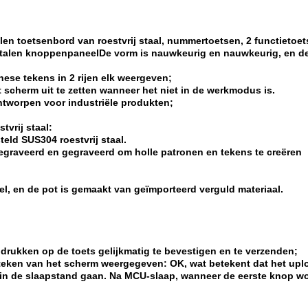
en toetsenbord van roestvrij staal, nummertoetsen, 2 functietoet
stalen knoppenpaneelDe vorm is nauwkeurig en nauwkeurig, en de
inese tekens in 2 rijen elk weergeven;
 scherm uit te zetten wanneer het niet in de werkmodus is.
ntworpen voor industriële produkten;
vrij staal:
eld SUS304 roestvrij staal.
graveerd en gegraveerd om holle patronen en tekens te creëren
el, en de pot is gemaakt van geïmporteerd verguld materiaal.
t drukken op de toets gelijkmatig te bevestigen en te verzenden;
 teken van het scherm weergegeven: OK, wat betekent dat het upl
et in de slaapstand gaan. Na MCU-slaap, wanneer de eerste knop 