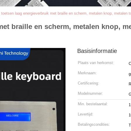
 toetsen laag energieverbruik met braille en scherm, metalen knop, metalen to
met braille en scherm, metalen knop, met
Basisinformatie
Plaats van herkomst:
C
Merknaam:
g
Certificering:
R
Modelnummer:
G
Min. bestelaantal:
1
Levertijd:
1
Betalingscondities:
T