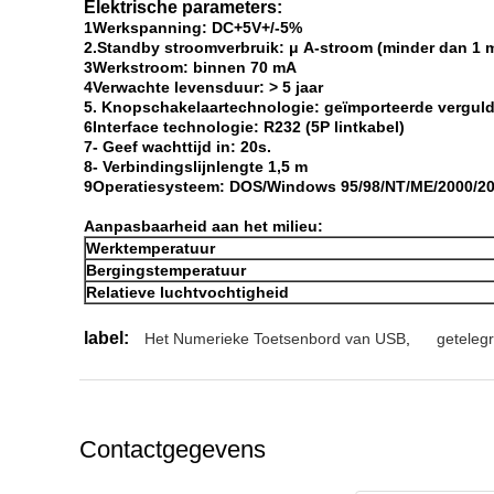
Elektrische parameters:
1Werkspanning: DC+5V+/-5%
2.Standby stroomverbruik: μ A-stroom (minder dan 1 
3Werkstroom: binnen 70 mA
4Verwachte levensduur: > 5 jaar
5. Knopschakelaartechnologie: geïmporteerde vergul
6Interface technologie: R232 (5P lintkabel)
7- Geef wachttijd in: 20s.
8- Verbindingslijnlengte 1,5 m
9Operatiesysteem: DOS/Windows 95/98/NT/ME/2000/200
Aanpasbaarheid aan het milieu:
Werktemperatuur
Bergingstemperatuur
Relatieve luchtvochtigheid
label:
Het Numerieke Toetsenbord van USB
,
geteleg
Contactgegevens