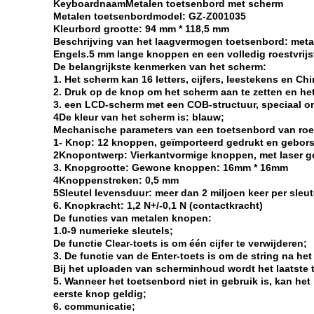
Keyboardnaam
Metalen toetsenbord met scherm
Metalen toetsenbordmodel
: GZ-Z001035
Kleurbord grootte
: 94 mm * 118,5 mm
Beschrijving van het laagvermogen toetsenbord: metal
Engels.5 mm lange knoppen en een volledig roestvrij
De belangrijkste kenmerken van het scherm:
1. Het scherm kan 16 letters, cijfers, leestekens en Ch
2. Druk op de knop om het scherm aan te zetten en het
3. een LCD-scherm met een COB-structuur, speciaal o
4De kleur van het scherm is: blauw;
Mechanische parameters van een toetsenbord van roest
1- Knop: 12 knoppen, geïmporteerd gedrukt en geborst
2Knopontwerp: Vierkantvormige knoppen, met laser ge
3. Knopgrootte: Gewone knoppen: 16mm * 16mm
4Knoppenstreken: 0,5 mm
5Sleutel levensduur: meer dan 2 miljoen keer per sleut
6. Knopkracht: 1,2 N+/-0,1 N (contactkracht)
De functies van metalen knopen:
1.0-9 numerieke sleutels;
De functie Clear-toets is om één cijfer te verwijderen;
3. De functie van de Enter-toets is om de string na he
Bij het uploaden van scherminhoud wordt het laatste
5. Wanneer het toetsenbord niet in gebruik is, kan h
eerste knop geldig;
6. communicatie;