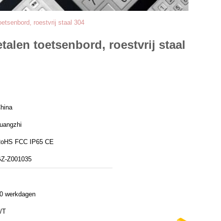
etsenbord, roestvrij staal 304
alen toetsenbord, roestvrij staal
hina
uangzhi
oHS FCC IP65 CE
Z-Z001035
0 werkdagen
/T