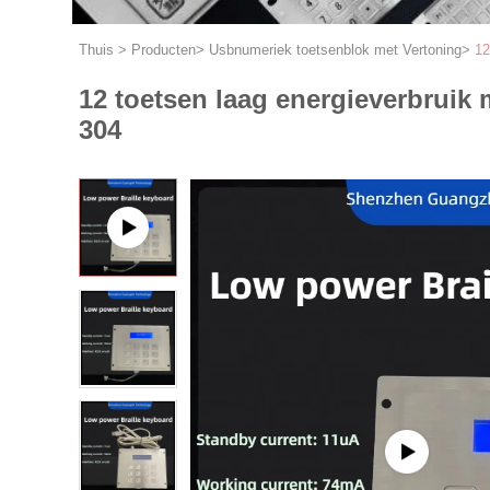
Thuis
>
Producten
>
Usbnumeriek toetsenblok met Vertoning
>
12
12 toetsen laag energieverbruik 
304