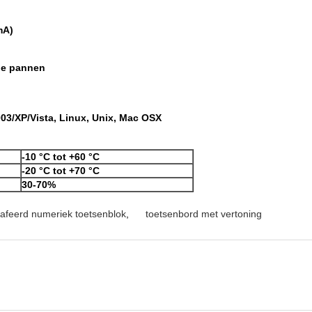
mA)
de pannen
3/XP/Vista, Linux, Unix, Mac OSX
-10 °C tot +60 °C
-20 °C tot +70 °C
30-70%
rafeerd numeriek toetsenblok
,
toetsenbord met vertoning