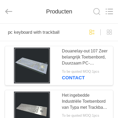
co.,
ltd..
All
Rights
Producten
Reserved.
Developed
by
ECER
HUIS
pc keyboard with trackball
PRODUCTEN
Douanelay-out 107 Zeer
belangrijk Toetsenbord,
ONGEVEER
Duurzaam PC-
ONS
Toetsenbord met
To be quoted MOQ:1pcs
Trackball
CONTACT
FABRIEKSREIS
Het ingebedde
KWALITEITSCONTROLE
Industriële Toetsenbord
van Typa met Trackball
304 Roestvrij
To be quoted MOQ:1pcs