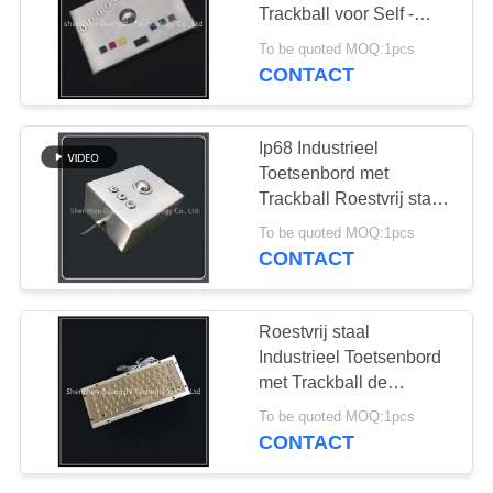
Trackball voor Self -
servicemateriaal
To be quoted MOQ:1pcs
CONTACT
Ip68 Industrieel
Toetsenbord met
Trackball Roestvrij staal
Materiële
To be quoted MOQ:1pcs
Antivernietiging
CONTACT
Roestvrij staal
Industrieel Toetsenbord
met Trackball de
Roestbewijs van de
To be quoted MOQ:1pcs
Douanelay-out
CONTACT