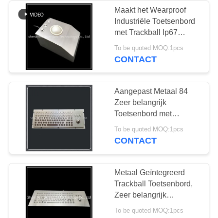
Maakt het Wearproof
Industriële Toetsenbord
met Trackball Ip67
Volume 50mm van de
To be quoted MOQ:1pcs
Rangbal waterdicht
CONTACT
Aangepast Metaal 84
Zeer belangrijk
Toetsenbord met
Geïntegreerde
To be quoted MOQ:1pcs
Antireltrackball Muis
CONTACT
Metaal Geïntegreerd
Trackball Toetsenbord,
Zeer belangrijk
Toetsenbord 89 met F1-
To be quoted MOQ:1pcs
f12-Functieknoop