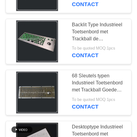
CONTACTEER
staalmateriaal
CONTACT
ONS
Backlit Type Industrieel
VERZOEK
Toetsenbord met
OM
Trackball de
Gemakkelijke Installatie
EEN
To be quoted MOQ:1pcs
van het Vuilbewijs
CONTACT
CITAAT
68 Sleutels typen
SITEMAP
Industrieel Toetsenbord
met Trackball Goede
Explosiebestendige
PRIVACY
To be quoted MOQ:1pcs
Prestaties
CONTACT
POLICY
Desktoptype Industrieel
Toetsenbord met