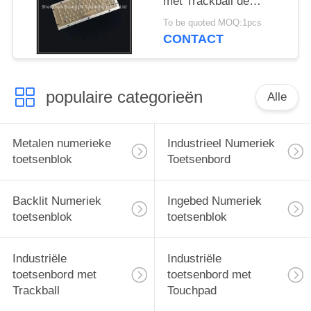
met Trackball de
Roestbewijs van de
To be quoted MOQ:1pcs
Douanelay-out
CONTACT
populaire categorieën
Alle
Metalen numerieke
Industrieel Numeriek
toetsenblok
Toetsenbord
Backlit Numeriek
Ingebed Numeriek
toetsenblok
toetsenblok
Industriële
Industriële
toetsenbord met
toetsenbord met
Trackball
Touchpad