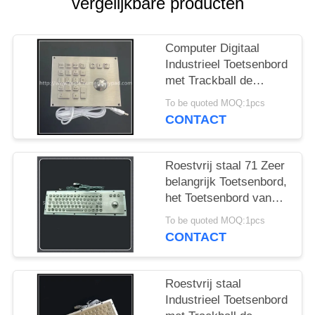
vergelijkbare producten
Computer Digitaal
Industrieel Toetsenbord
met Trackball de
Interface van USB
To be quoted MOQ:1pcs
CONTACT
Roestvrij staal 71 Zeer
belangrijk Toetsenbord,
het Toetsenbord van
het Vandaalbewijs met
To be quoted MOQ:1pcs
38mm 25mm
CONTACT
Drijversbal
Roestvrij staal
Industrieel Toetsenbord