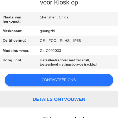
CONTACTEER
voor Kiosk op
ONS
Plaats van
Shenzhen, China
herkomst:
VERZOEK
Merknaam:
guangzhi
OM
Certificering:
CE、FCC、RoHS、IP65
EEN
CITAAT
Modelnummer:
Gz-C002033
Hoog licht:
,
metaaltoetsenbord met trackball
toetsenbord met ingebouwde trackball
SITEMAP
CONTACTEER ONS!
PRIVACY
POLICY
DETAILS ONTVOUWEN