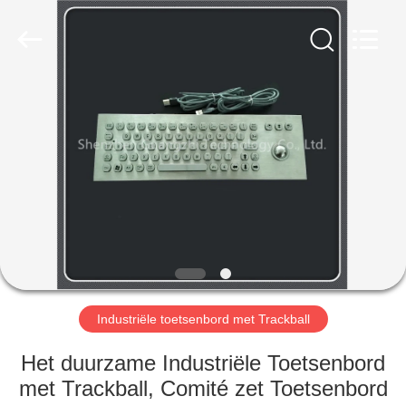
technology
co.,
ltd..
All
Rights
Reserved.
Developed
by
HUIS
ECER
PRODUCTEN
ONGEVEER
ONS
FABRIEKSREIS
Industriële toetsenbord met Trackball
KWALITEITSCONTROLE
Het duurzame Industriële Toetsenbord
met Trackball, Comité zet Toetsenbord