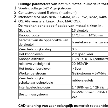
Huidige parameters van het minimetaal numerieke toe
Voedingvoltage 0-24V gelijkstroom
Contactweerstand 5 ohms (maximum)
Interface: MATRIJS 8PIN 2.54MM, USB, PS2, R232, R485
OS: Alle vensters, Linux, Unix, MAC OSX
De mechanische specificaties van metaal tikken in:
Sleutels
16 sleutels
Knoopgrootte
14*14mm, 14*28mm
haracter van de oppervlakte van
laserteken en het zware
de sleutel
Zeer belangrijke slag
0.5mm
Het knoopleven
2 miljoen keer
Knoopelasticiteit
1.2N +/- 0.1N (contacts
relatieve vochtigheid
20-95%RH
Het toetsenbordleven
> 5yer
Werkende stroom
Gelijkstroom + 5V/-5%
Zeer belangrijke
rubbersleutels
schakelaartechnologie
Interfacetechnologie
1 * 8PIN en 1 * 2P (licht
Dos/Windows 95/98/NT/
Besturingssysteem
osx
CAD tekening van zeer belangrijk numeriek toetsenblo