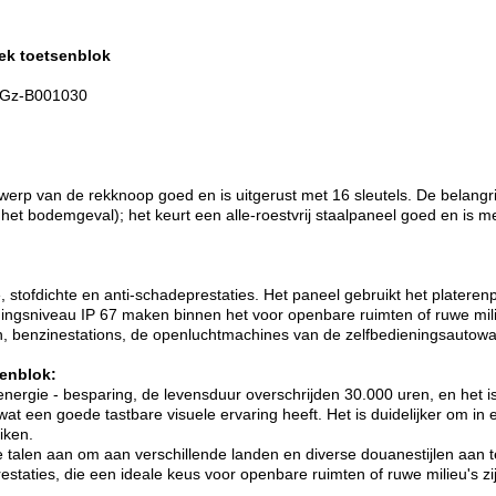
iek toetsenblok
: Gz-B001030
twerp van de rekknoop goed en is uitgerust met 16 sleutels. De belang
 het bodemgeval); het keurt een alle-roestvrij staalpaneel goed en is
 stofdichte en anti-schadeprestaties. Het paneel gebruikt het platerenp
gingsniveau IP 67 maken binnen het voor openbare ruimten of ruwe milie
, benzinestations, de openluchtmachines van de zelfbedieningsautowa
enblok:
ergie - besparing, de levensduur overschrijden 30.000 uren, en het is
at een goede tastbare visuele ervaring heeft. Het is duidelijker om in 
iken.
 talen aan om aan verschillende landen en diverse douanestijlen aan 
estaties, die een ideale keus voor openbare ruimten of ruwe milieu's zi