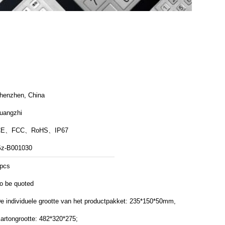
henzhen, China
uangzhi
CE、FCC、RoHS、IP67
z-B001030
pcs
o be quoted
e individuele grootte van het productpakket: 235*150*50mm,
artongrootte: 482*320*275;