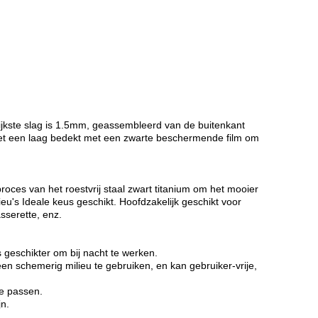
rijkste slag is 1.5mm, geassembleerd van de buitenkant
 met een laag bedekt met een zwarte beschermende film om
roces van het roestvrij staal zwart titanium om het mooier
u's Ideale keus geschikt. Hoofdzakelijk geschikt voor
sserette, enz.
 geschikter om bij nacht te werken.
een schemerig milieu te gebruiken, en kan gebruiker-vrije,
te passen.
jn.