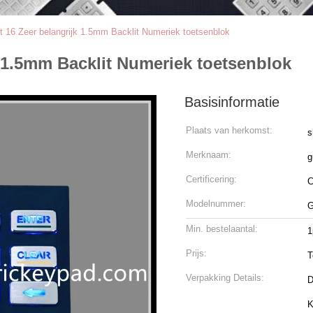
rt 16 Zeer belangrijk 1.5mm Backlit Numeriek toetsenblok
k 1.5mm Backlit Numeriek toetsenblok
Basisinformatie
Plaats van herkomst:
s
Merknaam:
g
Certificering:
Modelnummer:
G
Min. bestelaantal:
1
Prijs:
T
Verpakking Details:
D
K