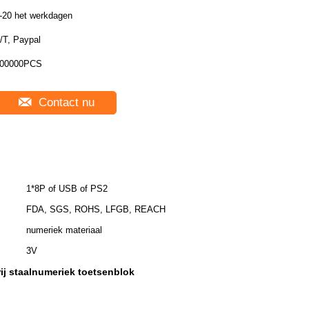
-20 het werkdagen
/T, Paypal
00000PCS
Contact nu
1*8P of USB of PS2
FDA, SGS, ROHS, LFGB, REACH
numeriek materiaal
3V
ij staalnumeriek toetsenblok