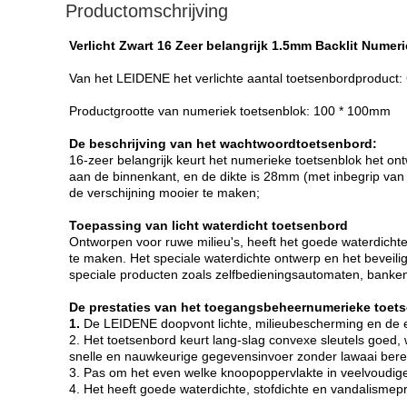
Productomschrijving
Verlicht Zwart 16 Zeer belangrijk 1.5mm Backlit Numer
Van het LEIDENE het verlichte aantal toetsenbordproduct
Productgrootte van numeriek toetsenblok: 100 * 100mm
De beschrijving van het wachtwoordtoetsenbord:
16-zeer belangrijk keurt het numerieke toetsenblok het on
aan de binnenkant, en de dikte is 28mm (met inbegrip van
de verschijning mooier te maken;
Toepassing van licht waterdicht toetsenbord
Ontworpen voor ruwe milieu's, heeft het goede waterdichte,
te maken. Het speciale waterdichte ontwerp en het beveili
speciale producten zoals zelfbedieningsautomaten, banken
De prestaties van het toegangsbeheernumerieke toets
1.
De LEIDENE doopvont lichte, milieubescherming en de en
2. Het toetsenbord keurt lang-slag convexe sleutels goed, w
snelle en nauwkeurige gegevensinvoer zonder lawaai bere
3. Pas om het even welke knoopoppervlakte in veelvoudige
4. Het heeft goede waterdichte, stofdichte en vandalismepr