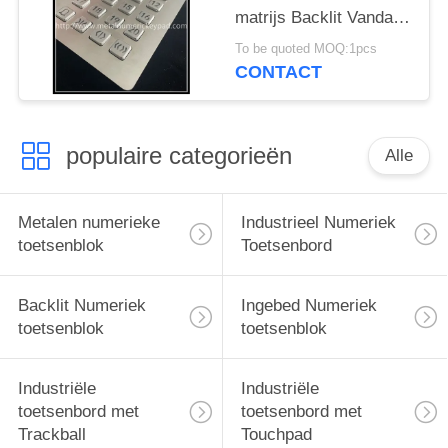
matrijs Backlit Vandaal
Zeer belangrijk Digitaal
To be quoted MOQ:1pcs
Metaaltoetsenbord
CONTACT
populaire categorieën
Alle
Metalen numerieke
Industrieel Numeriek
toetsenblok
Toetsenbord
Backlit Numeriek
Ingebed Numeriek
toetsenblok
toetsenblok
Industriële
Industriële
toetsenbord met
toetsenbord met
Trackball
Touchpad