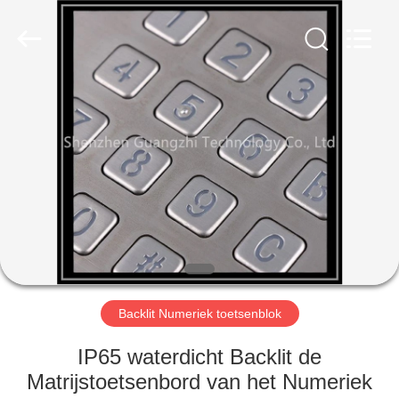
co.,
ltd..
All
Rights
Reserved.
Developed
by
ECER
HUIS
PRODUCTEN
ONGEVEER
ONS
FABRIEKSREIS
Backlit Numeriek toetsenblok
KWALITEITSCONTROLE
IP65 waterdicht Backlit de
Matrijstoetsenbord van het Numeriek