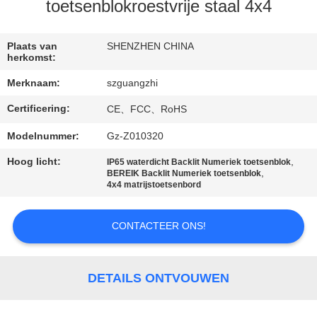
CONTACTEER
toetsenblokroestvrije staal 4x4
ONS
Plaats van
SHENZHEN CHINA
herkomst:
VERZOEK
Merknaam:
szguangzhi
OM
Certificering:
CE、FCC、RoHS
EEN
CITAAT
Modelnummer:
Gz-Z010320
Hoog licht:
,
IP65 waterdicht Backlit Numeriek toetsenblok
,
BEREIK Backlit Numeriek toetsenblok
SITEMAP
4x4 matrijstoetsenbord
PRIVACY
CONTACTEER ONS!
POLICY
DETAILS ONTVOUWEN