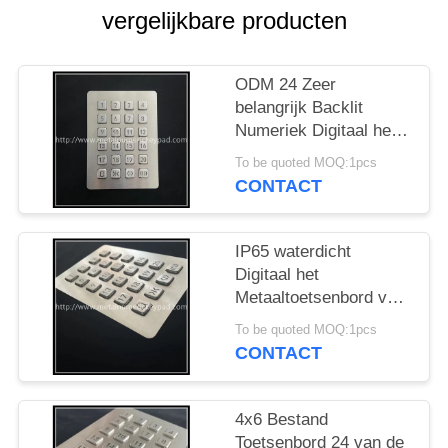
vergelijkbare producten
ODM 24 Zeer
belangrijk Backlit
Numeriek Digitaal het
Metaaltoetsenbord van
To be quoted MOQ:1pcs
het
CONTACT
ToetsenbordToegangsbehee
IP65 waterdicht
Digitaal het
Metaaltoetsenbord van
het Numeriek
To be quoted MOQ:1pcs
toetsenblokToegangsbeheer
CONTACT
4x6 Bestand
Toetsenbord 24 van de