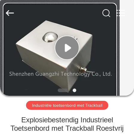
technology
co.,
ltd..
All
Rights
Reserved.
Developed
by
HUIS
ECER
PRODUCTEN
ONGEVEER
ONS
FABRIEKSREIS
Industriële toetsenbord met Trackball
KWALITEITSCONTROLE
Explosiebestendig Industrieel
Toetsenbord met Trackball Roestvrij