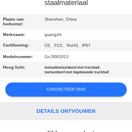
CONTACTEER
staalmateriaal
ONS
Plaats van
Shenzhen, China
herkomst:
VERZOEK
Merknaam:
guangzhi
OM
Certificering:
CE、FCC、RoHS、IP67
EEN
CITAAT
Modelnummer:
Gz-D001013
Hoog licht:
,
metaaltoetsenbord met trackball
toetsenbord met ingebouwde trackball
SITEMAP
CONTACTEER ONS!
PRIVACY
POLICY
DETAILS ONTVOUWEN