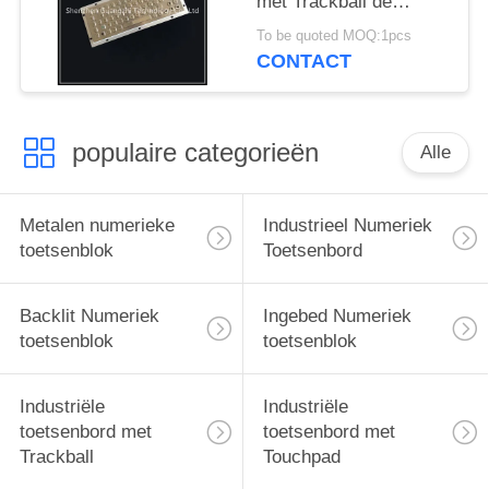
met Trackball de
Roestbewijs van de
To be quoted MOQ:1pcs
Douanelay-out
CONTACT
populaire categorieën
Alle
Metalen numerieke
Industrieel Numeriek
toetsenblok
Toetsenbord
Backlit Numeriek
Ingebed Numeriek
toetsenblok
toetsenblok
Industriële
Industriële
toetsenbord met
toetsenbord met
Trackball
Touchpad