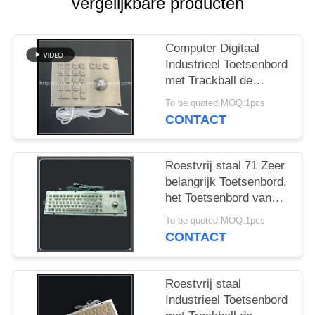
vergelijkbare producten
Computer Digitaal
Industrieel Toetsenbord
met Trackball de
Interface van USB
To be quoted MOQ:1pcs
CONTACT
Roestvrij staal 71 Zeer
belangrijk Toetsenbord,
het Toetsenbord van
het Vandaalbewijs met
To be quoted MOQ:1pcs
38mm 25mm
CONTACT
Drijversbal
Roestvrij staal
Industrieel Toetsenbord