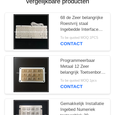
vergelijkbare producten
68 de Zeer belangrijke
Roestvrij staal
Ingebedde Interface
van Numeriek
To be quoted MOQ:1PCS
toetsenblokusb met F-
CONTACT
N-Functie
Programmeerbaar
Metaal 12 Zeer
belangrijk Toetsenbord,
Vandaal Bestand
To be quoted MOQ:1pcs
Toetsenbord voor
CONTACT
Totale Post
Gemakkelijk Installatie
Ingebed Numeriek