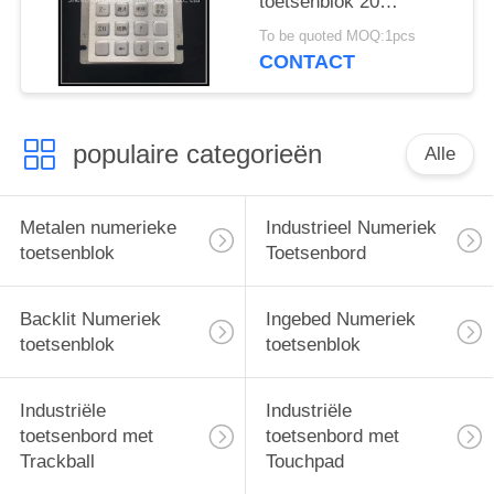
toetsenblok 20
Sleutelstype met Usb-
To be quoted MOQ:1pcs
Interface
CONTACT
populaire categorieën
Alle
Metalen numerieke
Industrieel Numeriek
toetsenblok
Toetsenbord
Backlit Numeriek
Ingebed Numeriek
toetsenblok
toetsenblok
Industriële
Industriële
toetsenbord met
toetsenbord met
Trackball
Touchpad