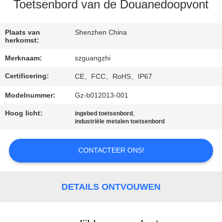
CONTACTEER
Toetsenbord van de Douanedoopvont
ONS
Plaats van
Shenzhen China
herkomst:
VERZOEK
Merknaam:
szguangzhi
OM
Certificering:
CE、FCC、RoHS、IP67
EEN
CITAAT
Modelnummer:
Gz-b012013-001
Hoog licht:
,
ingebed toetsenbord
industriële metalen toetsenbord
SITEMAP
CONTACTEER ONS!
PRIVACY
POLICY
DETAILS ONTVOUWEN