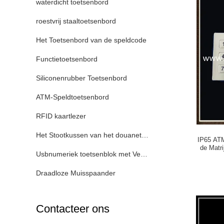
waterdicht toetsenbord
roestvrij staaltoetsenbord
Het Toetsenbord van de speldcode
Functietoetsenbord
Siliconenrubber Toetsenbord
ATM-Speldtoetsenbord
RFID kaartlezer
Het Stootkussen van het douanetoetsenbord
IP65 ATM
de Matr
Usbnumeriek toetsenblok met Vertoning
Draadloze Muisspaander
Contacteer ons