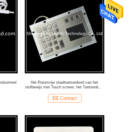
ndustrieel
Het Roestvrije staaltoetsenbord van het
stofbewijs met Touch screen, het Toetsenbord
van het Kioskmetaal
Contact