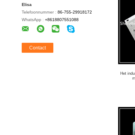
Elisa
Telefoonnummer :
86-755-29918172
WhatsApp :
+8618807551088
Contact
Het indu
m