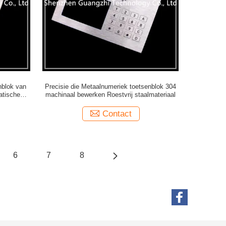
nblok van
Precisie die Metaalnumeriek toetsenblok 304
atische
machinaal bewerken Roestvrij staalmateriaal
Contact
6
7
8