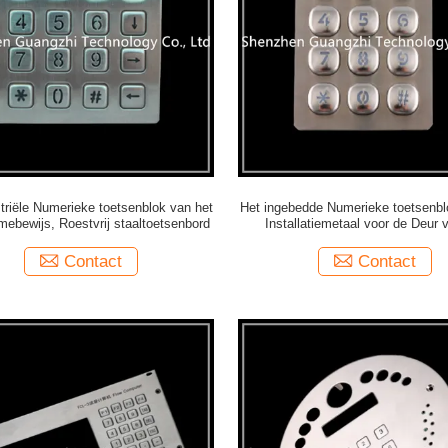
triële Numerieke toetsenblok van het
Het ingebedde Numerieke toetsenbl
mebewijs, Roestvrij staaltoetsenbord
Installatiemetaal voor de Deur 
Bankveiligheid
Contact
Contact