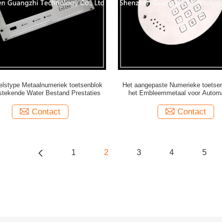
telstype Metaalnumeriek toetsenblok
Het aangepaste Numerieke toetse
stekende Water Bestand Prestaties
het Embleemmetaal voor Autom
Deur/Telefoonknoop
Contact
Contact
1
2
3
4
5