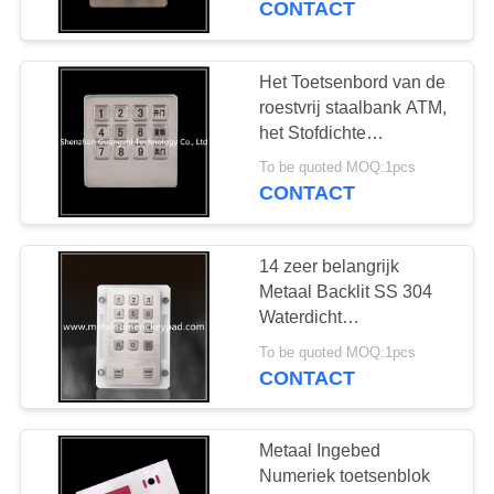
CONTACT
Het Toetsenbord van de
roestvrij staalbank ATM,
het Stofdichte
Toetsenbord van de
To be quoted MOQ:1pcs
Contant geldmachine
CONTACT
14 zeer belangrijk
Metaal Backlit SS 304
Waterdicht
Siliconetoetsenbord
To be quoted MOQ:1pcs
CONTACT
Metaal Ingebed
Numeriek toetsenblok