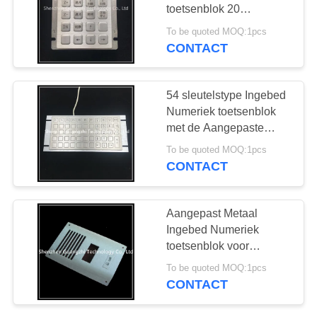
toetsenblok 20
Sleutelstype met Usb-
To be quoted MOQ:1pcs
Interface
CONTACT
54 sleutelstype Ingebed
Numeriek toetsenblok
met de Aangepaste
Kleur van de
To be quoted MOQ:1pcs
Knoopdoopvont
CONTACT
Aangepast Metaal
Ingebed Numeriek
toetsenblok voor
Toegangsbeheersysteem
To be quoted MOQ:1pcs
CONTACT