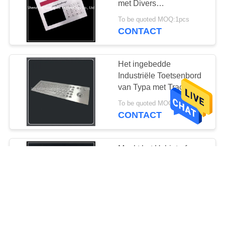
met Divers
Patrooncomité
To be quoted MOQ:1pcs
Aangepaste Dimensie
CONTACT
Het ingebedde
Industriële Toetsenbord
van Typa met Trackball
304 Roestvrij
To be quoted MOQ:1pcs
staalmateriaal
CONTACT
Maakt het Usbinterface
Ingebedde Numerieke
toetsenblok Ip65 het
Materiaal van het
To be quoted MOQ:1pcs
Rangmetaal waterdicht
CONTACT