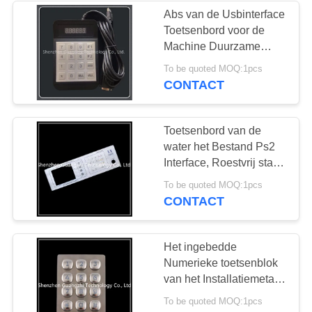
Abs van de Usbinterface
Toetsenbord voor de
Machine Duurzame
Waterdicht van het
To be quoted MOQ:1pcs
Buskaartje
CONTACT
Toetsenbord van de
water het Bestand Ps2
Interface, Roestvrij staal
Draadloos Numeriek
To be quoted MOQ:1pcs
Toetsenbord
CONTACT
Het ingebedde
Numerieke toetsenblok
van het Installatiemetaal
voor de Deur van de
To be quoted MOQ:1pcs
Bankveiligheid