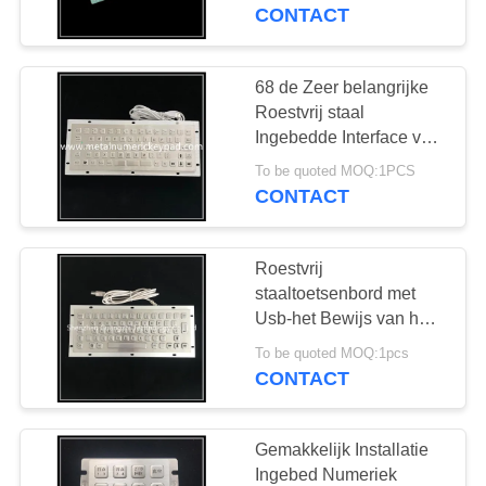
CONTACTEER
Kiosk/Lift/ATM
CONTACT
ONS
68 de Zeer belangrijke
VERZOEK
Roestvrij staal
OM
Ingebedde Interface van
Numeriek
EEN
To be quoted MOQ:1PCS
toetsenblokusb met F-N-
CONTACT
CITAAT
Functie
Roestvrij
SITEMAP
staaltoetsenbord met
Usb-het Bewijs van het
Verbindingsweer met F-
PRIVACY
To be quoted MOQ:1pcs
N-Functiesleutels
CONTACT
POLICY
Gemakkelijk Installatie
Ingebed Numeriek