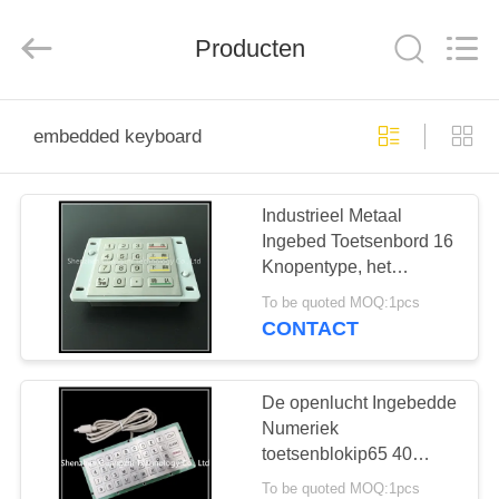
co.,
ltd..
All
Rights
Producten
Reserved.
Developed
by
ECER
HUIS
embedded keyboard
PRODUCTEN
Industrieel Metaal
Ingebed Toetsenbord 16
ONGEVEER
Knopentype, het
ONS
Toetsenbord van de
To be quoted MOQ:1pcs
Douanedoopvont
CONTACT
FABRIEKSREIS
De openlucht Ingebedde
KWALITEITSCONTROLE
Numeriek
toetsenblokip65 40
Sleutels typen voor
To be quoted MOQ:1pcs